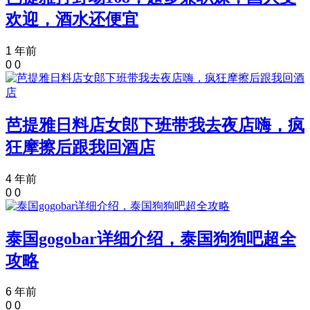
欢迎，酒水还便宜
1 年前
0
0
芭提雅日料店女郎下班带我去夜店嗨，疯
狂摩擦后跟我回酒店
4 年前
0
0
泰国gogobar详细介绍，泰国狗狗吧超全
攻略
6 年前
0
0