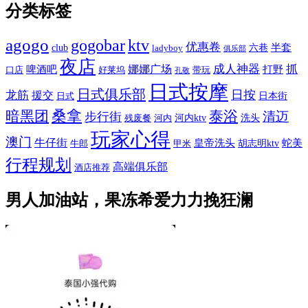
分类标签
agogo
gogobar
ktv
优惠卷
半套
club
六巷
ladyboy
俱乐部
夜店
娜娜广场
成人神器
抓
啤酒吧
打野
口店
好莱坞
带玩
孔敬
日式按摩
日式俱乐部
日按
龙筋
援交
日本街
日式
桑拿
暗黑团
泰浴
清迈
步行街
河内ktv
洗头
残废餐
河内
玩家心得
澳门
牛仔街
皇帝洗头
蛇美
胡志明ktv
牛郎
甲米
行程规划
高端俱乐部
酒店推荐
男人加油站，果冻希爱力力挽狂澜