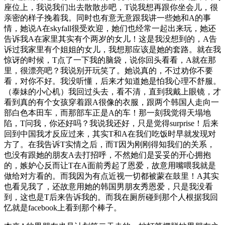
座位上，我说我们出去散散步吧，T说我想再跟你坐会儿，很
亲密的样子挽着我。同时也有意无意跟我讲一些她和A的事
情，她说A在skyfall很受欢迎，她们也经常一起出来玩，她还
告诉我A在家里其实有个两岁的女儿！这是我没想到的，A告
诉过我家里有个姐姐的女儿，我想那应该是她的套路。就在我
惊讶的时候，T点了一下我的脑袋，说你回头看看，A就在那
里，很漂亮吧？我说别开玩笑了。她说真的，不过劝你不要
看，对你不好。我没听懂，后来才知道她是怕我心理不舒服。
（泰妹的小心机）我回过头去，看不清，直到我戴上眼镜，才
看到真的有个女孩穿着跟A很像的衣服，跟两个韩国人走向一
部白色本田车，而那部车正是A的车！那一刻我觉得天塌地
陷，T问我，你还好吗？我说我还好，只是觉得surprise！后来
回到中国我才反应过来，其实T和A在我们吃饭时早就发现对
方了。在我告诉T实情之后，而T因为刚刚得知我们的关系，
也没有跟她的朋友A去打招呼，不然她们是妥妥的开心拥抱
的，嫉妒心反而让T在A面前秀起了恩爱，故意用嘴喂我就是
做给对方看的。而我因为有点近视一切都被蒙在鼓里！A其实
也看见我了，还故意用她的韩国男朋友秀恩爱，只是我没看
到，这也是T后来告诉我的。而我在厕所碰到那个人根据我回
忆就是facebook上看到那个棒子。