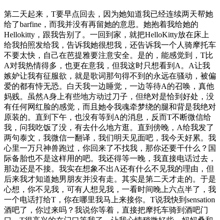
第二天起来，T要早点回去，因为她知道我已经连续两天帮她
给了barfine，而我并没有再留她的意思。她抱着我给她的
Hellokitty，跟我告别了。一回到家，就把HelloKitty放在床上
给我拍照发给我，告诉我她很想我，还告诉我一个人骑摩托车
不要太快，自己在芭提雅要注意安全。是的，能感觉到，T比
A对我热情得多，也更在意我，但我这时只想看到A。A让我
嫉妒让我有征服欲，就是歌词那句得不到的永远在骚动，被偏
爱的都有恃无恐。白天我一边睡觉，一边等待A的召唤，真他
妈贱。虽然A身上有些地方动过刀子，但绝对是恰到好处，没
有任何网红脸的感觉，而且她令我魂牵梦绕的腿和背是我绝对
原装的。直到下午，也没有等到A的消息，反而T不断微信给
我，问我吃饭了没，有去什么地方逛。直到傍晚，A给我发了
两句泰文，我微信一翻译，我们明天见面吧，我今天好累。我
心里一万只神兽跑过，你回来了不找我，那你还要干什么？国
际备胎也不是这样用的吧。我还得等一晚，我直接电话过去，
那边还是不接。我实在想象不出A还有什么不见我的理由，但
后来我才知道她男朋友并没有走。其实是第二天才走的。于是
心想，你不见我，可有人想见我，一看时间晚上六点半了，我
一个电话打给T，你在哪里我马上来接你。T说我快到sensation
酒吧了，你过来吗？我说你等着，直接把摩托车骑到酒吧门