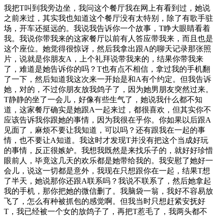
我把T叫到我旁边坐，我问这个餐厅我在网上有看到过，她说
之前来过，其实我也知道这个餐厅没有太特别，除了有歌手驻
场，开车还挺远的。我说我告诉你一个故事，T睁大眼睛看着
我。我说你带我来的这家餐厅以前有人答应带我来，而且也是
这个座位。她觉得很惊讶，然后我拿出跟A的聊天记录那张照
片，说就是你朋友A，上个礼拜说带我来的，结果你带我来
了，难道是她告诉你的吗？T也有点不相信，拿过我的手机翻
了一下，然后知道我这次来一开始是和A有个约定。但我告诉
她，对的，不过你朋友放我鸽子了，因为她男朋友突然过来。
T静静的坐了一会儿，好像有些生气了，她说我什么都不知
道，这家餐厅确实是她跟A一起来过，都很喜欢，但其实你不
应该告诉我你跟她的事情，因为我很在乎你。你如果以后跟A
见面了，麻烦不要让我知道，可以吗？还有跟我在一起的事
情，也不要让A知道。我这时才发现T并没有把这个当成好玩
的事情，反正很嫉妒。我想我既然是来找乐子的，就好好珍惜
眼前人，毕竟这几天的欢乐都是她带给我的。我安慰了她好一
会儿，说这一切都是意外，我现在只想跟你在一起，结果T想
了半天，她说那你还跟A联系吗？我说不联系了，然后她拿起
我的手机，那你把她的微信删了。我脑袋一翁，我好不容易放
飞了，怎么有种被抓包的感觉啊。但我当时只想赶紧安抚好
T，我已经被一个女的放鸽子了，再把T惹毛了，我两头都不