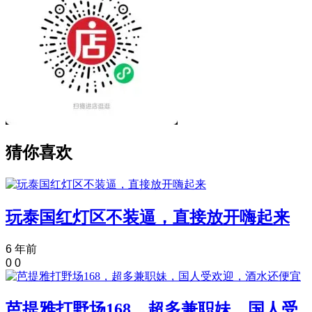
猜你喜欢
玩泰国红灯区不装逼，直接放开嗨起来
6 年前
0
0
芭提雅打野场168，超多兼职妹，国人受