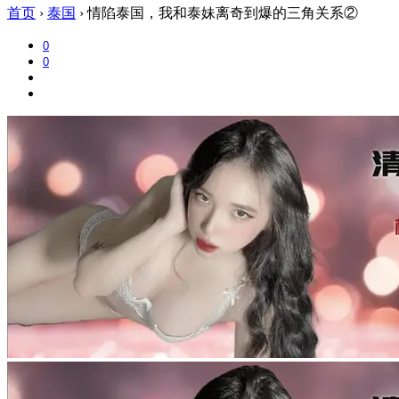
首页
›
泰国
›
情陷泰国，我和泰妹离奇到爆的三角关系②
0
0