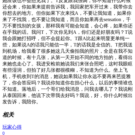
她应该也不会想见我了。T反复跟我强调，你不知道什么时候
还会来，你如果来提前告诉我，我回家把车开过来，我带你去
你想去的地方。但你如果下次来找A，不要让我知道，如果你
来了不找我，也不要让我知道，而且你如果再去sensation，千
万不要找别的女孩，那样我有可能会知道，会心疼，如果你还
在乎我的话。我问T，下次你见到A，你们还是好朋友吗？T说
我会跟她打招呼，但不会提起你。T跟A比起来明显更单纯一
些，如果说A的话我只能信一半，T的话我是全信的。T把我送
到机场，给我看了很多她这几天偷拍我的照片，全是在我不知
道的时候，有十几张，从第一天开始不同的地方拍的，看得出
来她也走心了。我进安检前她说我们来张合照吧，这时我眼眶
有些湿润，但拍了好几张都很模糊，不知道为什么。坐上飞
机，手机收到T的消息，她说如果我让你永远不要再来芭提雅
了，你会答应吗？我说你知道你在担心什么，以后的事情谁也
不知道。落地后，一个哥们给我消息，问我去哪儿了？我说刚
从泰国回来，他说下次带我去好吗？我说，好，你什么时候出
发告诉，我陪你。
相关
玩家心得
0