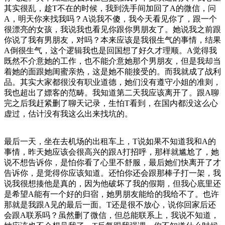
其实很乱，趁T不在的时候，我到洗手间加回了A的微信，问
A，明天你来找我吗？A说我不傻，我今天看见你了，跟一个
很漂亮的女孩，我说我也看见你跟你男朋友了。她说我之前跟
你说了我有男朋友，对吗？本来应该是我很生气的事情，结果
A倒很生气，这个逻辑我也是回国想了好久才理顺。A觉得我
既然不介意她的工作，也不能介意她那个男朋友，但是我却当
着她的面跟她闺蜜亲热，这是她不能接受的。而我就成了战利
品。其实大家都很没有职业道德，她们没有遵守小姐的准则，
我也超出了嫖客的范畴。我知道第二天我应该离开了。跟A聊
完之后我赶紧删了聊天记录，生怕T看到，在国内都没这么心
虚过，估计没有我这么出来找坑的。
最后一天，坐在去机场的出租车上，T说如果不知道我和A的
事情，昨天她应该会很高兴的跟A打招呼，那样就尴尬了，她
说不想告诉你，是怕你看了心里不舒服，最后她们快离开了才
告诉你，是觉得你应该知道。还怕你还会跟那棒子打一架，我
说我很想揍他是真的，因为他破坏了我的假期，但我心底里还
是希望A能有一个好的归宿，她男朋友能给的我给不了。也许
那就是我跟A见的最后一面。T还是很不放心，说你回家后还
会跟A联系吗？虽然删了微信，但总能联系上，我说不知道，