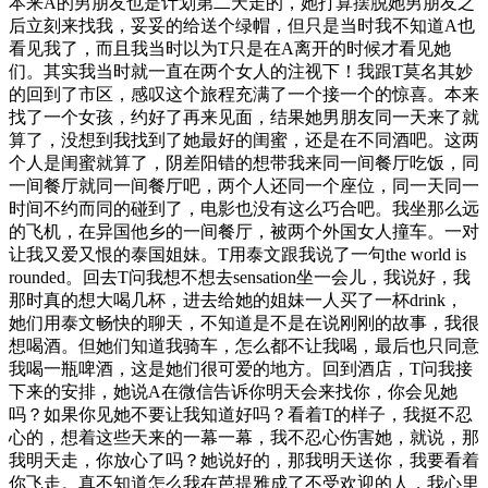
本来A的男朋友也是计划第二天走的，她打算摆脱她男朋友之
后立刻来找我，妥妥的给送个绿帽，但只是当时我不知道A也
看见我了，而且我当时以为T只是在A离开的时候才看见她
们。其实我当时就一直在两个女人的注视下！我跟T莫名其妙
的回到了市区，感叹这个旅程充满了一个接一个的惊喜。本来
找了一个女孩，约好了再来见面，结果她男朋友同一天来了就
算了，没想到我找到了她最好的闺蜜，还是在不同酒吧。这两
个人是闺蜜就算了，阴差阳错的想带我来同一间餐厅吃饭，同
一间餐厅就同一间餐厅吧，两个人还同一个座位，同一天同一
时间不约而同的碰到了，电影也没有这么巧合吧。我坐那么远
的飞机，在异国他乡的一间餐厅，被两个外国女人撞车。一对
让我又爱又恨的泰国姐妹。T用泰文跟我说了一句the world is
rounded。回去T问我想不想去sensation坐一会儿，我说好，我
那时真的想大喝几杯，进去给她的姐妹一人买了一杯drink，
她们用泰文畅快的聊天，不知道是不是在说刚刚的故事，我很
想喝酒。但她们知道我骑车，怎么都不让我喝，最后也只同意
我喝一瓶啤酒，这是她们很可爱的地方。回到酒店，T问我接
下来的安排，她说A在微信告诉你明天会来找你，你会见她
吗？如果你见她不要让我知道好吗？看着T的样子，我挺不忍
心的，想着这些天来的一幕一幕，我不忍心伤害她，就说，那
我明天走，你放心了吗？她说好的，那我明天送你，我要看着
你飞走。真不知道怎么我在芭提雅成了不受欢迎的人，我心里