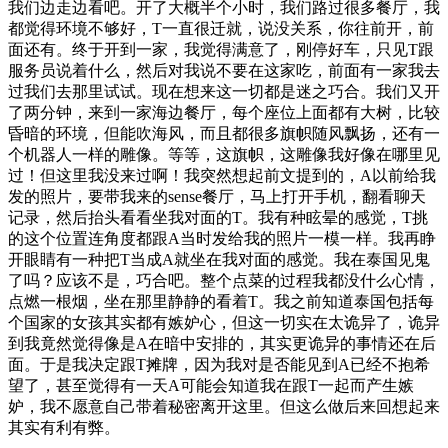
我们边走边看吧。开了大概半个小时，我们路过很多餐厅，我
都觉得环境不够好，T一直很迁就，说没关系，你往前开，前
面还有。终于开到一家，我觉得满意了，刚停好车，只见T跟
服务员说着什么，然后对我说不要在这家吃，前面有一家我去
过我们去那里试试。现在想来这一切都是迷之巧合。我们又开
了两分钟，来到一家海边餐厅，每个座位上面都有大树，比较
昏暗的环境，但能吹海风，而且都很多旗帜随风飘扬，还有一
个机器人一样的雕像。等等，这旗帜，这雕像我好像在哪里见
过！但这里我没来过啊！我突然想起前文提到的，A以前给我
发的照片，要带我来的sense餐厅，马上打开手机，翻看聊天
记录，然后抬头看看坐我对面的T。我有种眩晕的感觉，T挑
的这个位置连角度都跟A当时发给我的照片一模一样。我再睁
开眼睛有一种把T当成A就坐在我对面的感觉。我在泰国见鬼
了吗？应该不是，巧合吧。整个点菜的过程我都没什么心情，
点燃一根烟，坐在那里静静的看着T。我之前知道泰国包括每
个国家的女孩其实都有嫉妒心，但这一切实在太诡异了，诡异
到我竟然觉得像是A在暗中安排的，其实更诡异的事情还在后
面。于是我决定跟T摊牌，因为我对是否能见到A已经不抱希
望了，甚至觉得有一天A可能会知道我在跟T一起而产生嫉
妒，我不愿意自己带着秘密离开这里。但这么做后来回想起来
其实有利有弊。