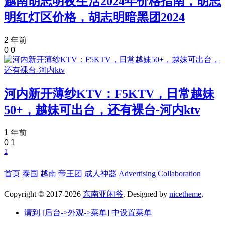
越南胡志明夜生活2024年价格指南，胡志
明红灯区价格，胡志明暗黑团2024
2 年前
0
0
河内新开薄纱KTV：F5KTV，日常越妹
50+，越妹可出台，还有裸台-河内ktv
1 年前
0
1
1
首页
泰国
越南
帝王团
成人神器
Advertising Collaboration
Copyright © 2017-2026
东南亚闲爷
. Designed by
nicetheme
.
请到 [后台->外观->菜单] 中设置菜单