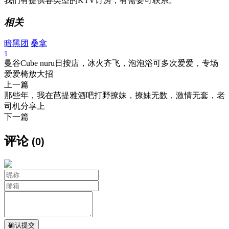
我们有提供各类型的KTV订房，有需要可联系。
相关
暗黑团
桑拿
1
曼谷Cube nuru日按店，冰火齐飞，泡泡浴可多次爱爱，专场
爱爱椅放大招
上一篇
那些年，我在芭提雅酒吧打野撩妹，撩妹无数，激情无套，老
司机分享上
下一篇
评论
(0)