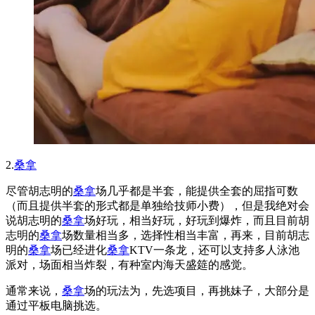
2.
桑拿
尽管胡志明的
桑拿
场几乎都是半套，能提供全套的屈指可数
（而且提供半套的形式都是单独给技师小费），但是我绝对会
说胡志明的
桑拿
场好玩，相当好玩，好玩到爆炸，而且目前胡
志明的
桑拿
场数量相当多，选择性相当丰富，再来，目前胡志
明的
桑拿
场已经进化
桑拿
KTV一条龙，还可以支持多人泳池
派对，场面相当炸裂，有种室内海天盛筵的感觉。
通常来说，
桑拿
场的玩法为，先选项目，再挑妹子，大部分是
通过平板电脑挑选。