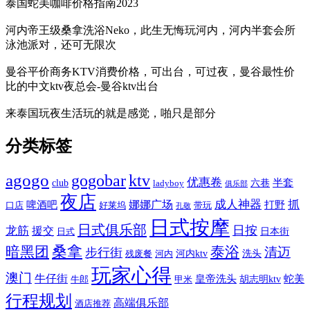
泰国蛇美咖啡价格指南2023
河内帝王级桑拿洗浴Neko，此生无悔玩河内，河内半套会所
泳池派对，还可无限次
曼谷平价商务KTV消费价格，可出台，可过夜，曼谷最性价
比的中文ktv夜总会-曼谷ktv出台
来泰国玩夜生活玩的就是感觉，啪只是部分
分类标签
agogo
gogobar
ktv
优惠卷
半套
club
六巷
ladyboy
俱乐部
夜店
娜娜广场
成人神器
抓
啤酒吧
打野
口店
好莱坞
带玩
孔敬
日式按摩
日式俱乐部
日按
龙筋
援交
日本街
日式
桑拿
暗黑团
泰浴
清迈
步行街
河内ktv
洗头
残废餐
河内
玩家心得
澳门
牛仔街
皇帝洗头
蛇美
胡志明ktv
牛郎
甲米
行程规划
高端俱乐部
酒店推荐