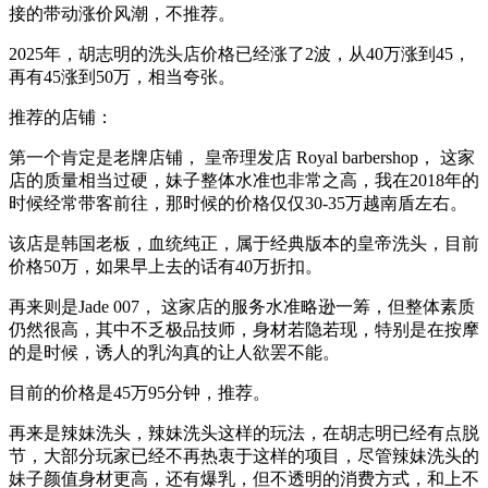
接的带动涨价风潮，不推荐。
2025年，胡志明的洗头店价格已经涨了2波，从40万涨到45，
再有45涨到50万，相当夸张。
推荐的店铺：
第一个肯定是老牌店铺， 皇帝理发店 Royal barbershop， 这家
店的质量相当过硬，妹子整体水准也非常之高，我在2018年的
时候经常带客前往，那时候的价格仅仅30-35万越南盾左右。
该店是韩国老板，血统纯正，属于经典版本的皇帝洗头，目前
价格50万，如果早上去的话有40万折扣。
再来则是Jade 007， 这家店的服务水准略逊一筹，但整体素质
仍然很高，其中不乏极品技师，身材若隐若现，特别是在按摩
的是时候，诱人的乳沟真的让人欲罢不能。
目前的价格是45万95分钟，推荐。
再来是辣妹洗头，辣妹洗头这样的玩法，在胡志明已经有点脱
节，大部分玩家已经不再热衷于这样的项目，尽管辣妹洗头的
妹子颜值身材更高，还有爆乳，但不透明的消费方式，和上不