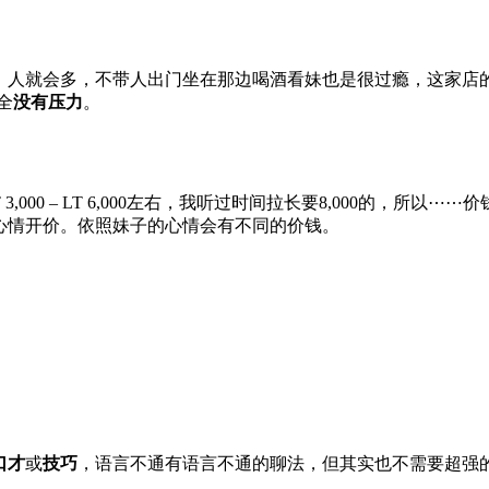
妹正，人就会多，不带人出门坐在那边喝酒看妹也是很过瘾，这家
全
没有压力
。
妹子的钱ST 3,000 – LT 6,000左右，我听过时间拉长要8,00
看心情开价。依照妹子的心情会有不同的价钱。
口才
或
技巧
，语言不通有语言不通的聊法，但其实也不需要超强的