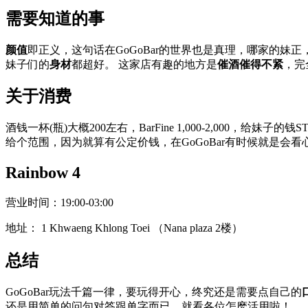
需要知道的事
颜值
即正义，这句话在GoGoBar的世界也是真理，哪家的
妹子们的
身材
都超好。 这家店有趣的地方是
催酒催得不紧
，完
关于消费
酒钱一杯(瓶)大概200左右，BarFine 1,000-2,000，给
给个范围，因为就算有公定价钱，在GoGoBar有时候就是会
Rainbow 4
营业时间：19:00-03:00
地址： 1 Khwaeng Khlong Toei （Nana plaza 2楼）
总结
GoGoBar玩法千篇一律，要玩得开心，终究还是需要点自己的
还是用简单的问句对答跟单字而已，就看各位怎麽活用啦！