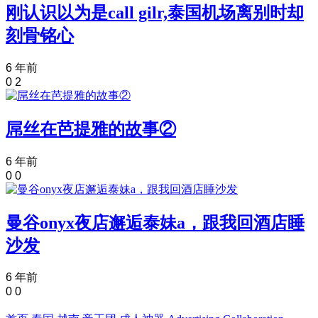
刚认识以为是call gilr,泰国机场离别时却
刻骨铭心
6 年前
0
2
屌丝在芭提雅的故事②
6 年前
0
0
曼谷onyx夜店邂逅泰妹a，跟我回酒店睡
沙发
6 年前
0
0