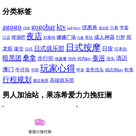
分类标签
agogo
gogobar
ktv
优惠卷
半套
club
六巷
ladyboy
俱乐部
夜店
娜娜广场
成人神器
抓
啤酒吧
打野
口店
好莱坞
带玩
孔敬
日式按摩
日式俱乐部
日按
龙筋
援交
日本街
日式
桑拿
暗黑团
泰浴
清迈
步行街
河内ktv
洗头
残废餐
河内
玩家心得
澳门
牛仔街
皇帝洗头
蛇美
胡志明ktv
牛郎
甲米
行程规划
高端俱乐部
酒店推荐
男人加油站，果冻希爱力力挽狂澜