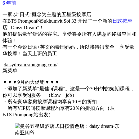
6 年前
一家以“日式”概念为主题的五星级按摩店
在BTS Prompon的Sukhumvit Soi 33 开设了一个新的
日式按摩
店“ Daisy Dream”！
他们提供豪华舒适的客房。享受将令所有人满意的终极空间和
体验！
有一个会说日语+英文的泰国妈妈，所以接待很安全！享受豪
华按摩！当天上班的员工
daisydream.smugmug.com/
新菜单
▼▼▼9月的大促销▼▼▼
・添加了新菜单“最佳bj课程”。这是一个30分钟的短期课程，
你可以享受bj服务 （blow job）
・所有豪华客房按摩课程均享有10％的折扣
・所有VIP房间按摩课程均享有20％的折扣方向（从
BTS Prompong站出发）