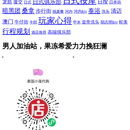
日式按摩
日式俱乐部
日按
龙筋
援交
日本街
日式
桑拿
暗黑团
泰浴
清迈
步行街
河内ktv
洗头
残废餐
河内
玩家心得
澳门
牛仔街
皇帝洗头
蛇美
胡志明ktv
牛郎
甲米
行程规划
高端俱乐部
酒店推荐
男人加油站，果冻希爱力力挽狂澜