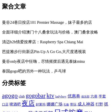
聚合文章
曼谷24巷日按店101 Premier Massage，妹子最多的店
全面详细介绍澳门十八桑拿玩法与价格，澳门桑拿攻略
清迈b2b情爱按摩店：Raspberry Spa Chiang Mai
芭提雅步行街新店Pin-Up A Go Go,大尺度透视装
曼谷only夜店中狂嗨，尽情摇摆后遇见泰妹mina
泰国gogo吧的另外一种玩法，乒乓球
分类标签
agogo
gogobar
ktv
优惠卷
半套
club
六巷
ladyboy
俱乐部
夜店
娜娜广场
成人神器
抓
啤酒吧
打野
口店
好莱坞
带玩
孔敬