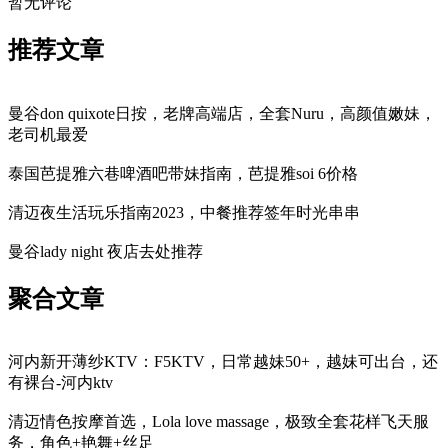
暂无评论
推荐文章
曼谷don quixote日按，老牌高端店，全套Nuru，高颜值嫩妹，
老司机最爱
泰国芭提雅六巷啤酒吧带妹指南，芭提雅soi 6价格
清迈夜生活玩乐指南2023，中餐推荐签年时光串串
曼谷lady night 夜店去处推荐
聚合文章
河内新开薄纱KTV：F5KTV，日常越妹50+，越妹可出台，还
有裸台-河内ktv
清迈情色按摩首选，Lola love massage，极致全套花样飞天服
务，角色+艳舞+丝足