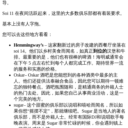
导。
Soi 11 在夜间活跃起来，这里的大多数俱乐部都有着装要求。
基本上没有人字拖。
您可以去这些地方看看：
Hemmingway’s
– 这家翻新过的房子改建的西餐厅坐落在
soi 14。他们以乡村美食而闻名，如真正
到位的
汉堡和牛
排。最重要的是，他们也有很棒的啤酒！海明威通常会
在下午 5 点左右忙到每个人都完成工作。期待世界一流
的服务和实惠的价格。
Oskar– Oskar 酒吧是您能想到的各种酒类中最多的主
人。他们还提供法泰融合食品，因此您可以期待一顿难
忘的独特餐点。酒吧氛围随和，是精通商务的外籍人士
的热门去处。因此，如果您自己从事商业活动，这是一
个完美的地方。
sugar– 这个甜蜜的俱乐部以说唱和嘻哈而闻名，所以如
果你想“摇摆不定”，那就继续吧。Sugar 是当地人的著名
俱乐部，而不是外籍人士。经常有国际DJ和说唱歌手每
晚表演。周末是 Sugar 非常忙碌的时候，你会遇到镇上