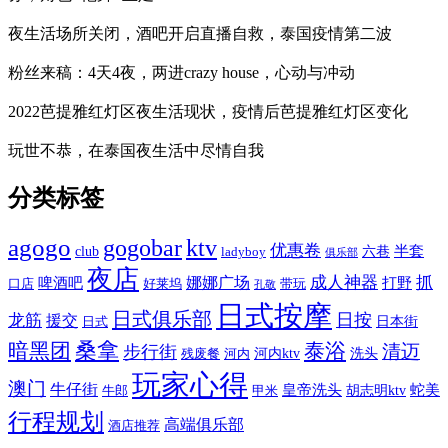
夜生活场所关闭，酒吧开启直播自救，泰国疫情第二波
粉丝来稿：4天4夜，两进crazy house，心动与冲动
2022芭提雅红灯区夜生活现状，疫情后芭提雅红灯区变化
玩世不恭，在泰国夜生活中尽情自我
分类标签
agogo
gogobar
ktv
优惠卷
半套
club
六巷
ladyboy
俱乐部
夜店
娜娜广场
成人神器
抓
啤酒吧
打野
口店
好莱坞
带玩
孔敬
日式按摩
日式俱乐部
日按
龙筋
援交
日本街
日式
桑拿
暗黑团
泰浴
清迈
步行街
河内ktv
洗头
残废餐
河内
玩家心得
澳门
牛仔街
皇帝洗头
蛇美
胡志明ktv
牛郎
甲米
行程规划
高端俱乐部
酒店推荐