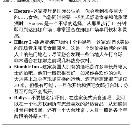
因此，如果您想结交一些伴侣，那就别无所求。
Hooters –
这家餐厅是国际公认的。你会看到很多巨大
的……食物。当您同时需要一些美式舒适食品和优质啤
酒时，Hooters 是一个不错的选择。从那里步行 11 分钟
即可到达娜娜广场，非常适合在娜娜广场享用饮料和灵
感。
Hillary 2 –
距离娜娜广场约 1 分钟路程，这家酒吧以美妙
的现场音乐和美食而闻名。这是一个对价格敏感的外籍
人士的热门地点，尽管您会发现一些当地人在打台球 –
非常适合在娜娜之前喝几杯热身饮料。
Stumble Inn –
这家英国人拥有的酒吧是许多年长外籍人
士的酒吧。他们一般都很友好。如果你喜欢你的运动，
大屏幕上总会有现场直播的运动。酒吧距离娜娜广场仅
30 米。但很有可能，一旦你开始和酒吧女郎打台球，你
甚至可能不会离开。
Bullys
– 不要被名字吓倒。在这家美式美食酒吧，您可
以在一个地方找到所有您最喜欢的舒适食品，从翅膀到
排骨再到汉堡。还有一个大台球桌，人群一般是各个年
龄段的外籍人士。