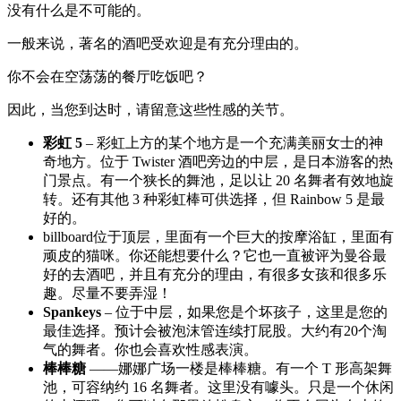
没有什么是不可能的。
一般来说，著名的酒吧受欢迎是有充分理由的。
你不会在空荡荡的餐厅吃饭吧？
因此，当您到达时，请留意这些性感的关节。
彩虹 5
– 彩虹上方的某个地方是一个充满美丽女士的神
奇地方。位于 Twister 酒吧旁边的中层，是日本游客的热
门景点。有一个狭长的舞池，足以让 20 名舞者有效地旋
转。还有其他 3 种彩虹棒可供选择，但 Rainbow 5 是最
好的。
billboard位于顶层，里面有一个巨大的按摩浴缸，里面有
顽皮的猫咪。你还能想要什么？它也一直被评为曼谷最
好的去酒吧，并且有充分的理由，有很多女孩和很多乐
趣。尽量不要弄湿！
Spankeys
– 位于中层，如果您是个坏孩子，这里是您的
最佳选择。预计会被泡沫管连续打屁股。大约有20个淘
气的舞者。你也会喜欢性感表演。
棒棒糖
——娜娜广场一楼是棒棒糖。有一个 T 形高架舞
池，可容纳约 16 名舞者。这里没有噱头。只是一个休闲