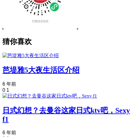
猜你喜欢
芭堤雅5大夜生活区介绍
6 年前
0
1
日式幻想？去曼谷这家日式ktv吧，Sexy
f1
6 年前