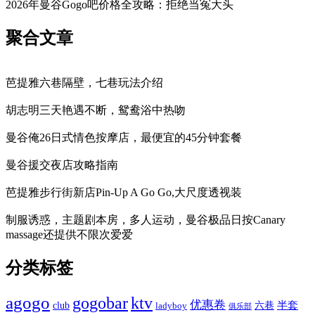
2026年曼谷Gogo吧价格全攻略：拒绝当冤大头
聚合文章
芭提雅六巷隔壁，七巷玩法介绍
胡志明三天艳遇不断，鸳鸯浴中热吻
曼谷俺26日式情色按摩店，最便宜的45分钟套餐
曼谷援交夜店攻略指南
芭提雅步行街新店Pin-Up A Go Go,大尺度透视装
制服诱惑，主题剧本房，多人运动，曼谷极品日按Canary
massage还提供不限次爱爱
分类标签
agogo
gogobar
ktv
优惠卷
半套
club
六巷
ladyboy
俱乐部