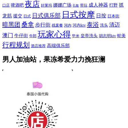
夜店
娜娜广场
成人神器
抓
啤酒吧
打野
口店
好莱坞
带玩
孔敬
日式按摩
日式俱乐部
日按
龙筋
援交
日本街
日式
桑拿
暗黑团
泰浴
清迈
步行街
河内ktv
洗头
残废餐
河内
玩家心得
澳门
牛仔街
皇帝洗头
蛇美
胡志明ktv
牛郎
甲米
行程规划
高端俱乐部
酒店推荐
男人加油站，果冻希爱力力挽狂澜