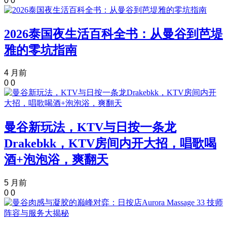
0
0
2026泰国夜生活百科全书：从曼谷到芭堤
雅的零坑指南
4 月前
0
0
曼谷新玩法，KTV与日按一条龙
Drakebkk，KTV房间内开大招，唱歌喝
酒+泡泡浴，爽翻天
5 月前
0
0