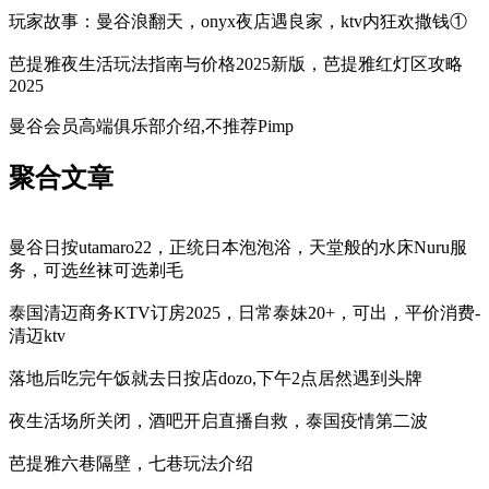
玩家故事：曼谷浪翻天，onyx夜店遇良家，ktv内狂欢撒钱①
芭提雅夜生活玩法指南与价格2025新版，芭提雅红灯区攻略
2025
曼谷会员高端俱乐部介绍,不推荐Pimp
聚合文章
曼谷日按utamaro22，正统日本泡泡浴，天堂般的水床Nuru服
务，可选丝袜可选剃毛
泰国清迈商务KTV订房2025，日常泰妹20+，可出，平价消费-
清迈ktv
落地后吃完午饭就去日按店dozo,下午2点居然遇到头牌
夜生活场所关闭，酒吧开启直播自救，泰国疫情第二波
芭提雅六巷隔壁，七巷玩法介绍