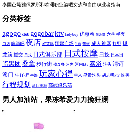
泰国芭堤雅俄罗斯和欧洲职业酒吧女孩和自由职业者指南
分类标签
agogo
gogobar
ktv
优惠卷
半套
club
六巷
ladyboy
俱乐部
夜店
娜娜广场
成人神器
抓
啤酒吧
打野
口店
好莱坞
带玩
孔敬
日式按摩
日式俱乐部
日按
龙筋
援交
日本街
日式
桑拿
暗黑团
泰浴
清迈
步行街
河内ktv
洗头
残废餐
河内
玩家心得
澳门
牛仔街
皇帝洗头
蛇美
胡志明ktv
牛郎
甲米
行程规划
高端俱乐部
酒店推荐
男人加油站，果冻希爱力力挽狂澜