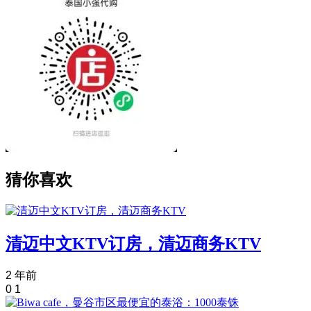
猜你喜欢
清迈中文KTV订房，清迈商务KTV
2 年前
0
1