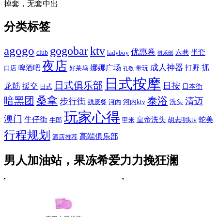
掉套，无套中出
分类标签
agogo
gogobar
ktv
优惠卷
半套
club
六巷
ladyboy
俱乐部
夜店
娜娜广场
成人神器
抓
啤酒吧
打野
口店
好莱坞
带玩
孔敬
日式按摩
日式俱乐部
日按
龙筋
援交
日本街
日式
桑拿
暗黑团
泰浴
清迈
步行街
河内ktv
洗头
残废餐
河内
玩家心得
澳门
牛仔街
皇帝洗头
蛇美
胡志明ktv
牛郎
甲米
行程规划
高端俱乐部
酒店推荐
男人加油站，果冻希爱力力挽狂澜