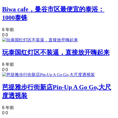
Biwa cafe，曼谷市区最便宜的泰浴：
1000泰铢
6 年前
0
0
玩泰国红灯区不装逼，直接放开嗨起来
6 年前
0
0
芭提雅步行街新店Pin-Up A Go Go,大尺
度透视装
6 年前
0
0