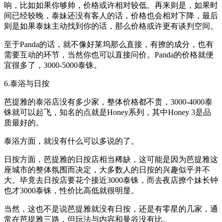
响，比如如果你够帅，价格或许相对较低。再来则是，如果时
间已经较晚，泰妹还没有客人的话，价格也会相对下降，最后
则是如果泰妹主动找到你的话，那么价格或许更有谈判空间。
至于Panda的话，就不像好莱坞那么直接，有撩的成分，也有
需要互动的环节，当然你也可以直接问价。Panda的价格就便
宜很多了，3000-5000泰铢。
6.泰浴与日按
芭提雅的泰浴店没有多少家，整体价格都不贵，3000-4000泰
铢就可以起飞，知名的点就是Honey系列，其中Honey 3是品
质最好的。
泰浴方面，就没有什么可以多说的了。
日按方面，芭提雅的日按店相当稀缺，这可能是因为芭提雅这
座城市的整体氛围而决定，大多数人的日按的兴趣似乎并不
大。毕竟去日按店要花个接近3000泰铢，而去夜店撩个妹长钟
也才3000泰铢，性价比高低就很明显。
当然，这也不是说芭提雅就没有日按，还是有零星的几家，通
常在芭提雅三路，但玩法与内容和曼谷没有比。