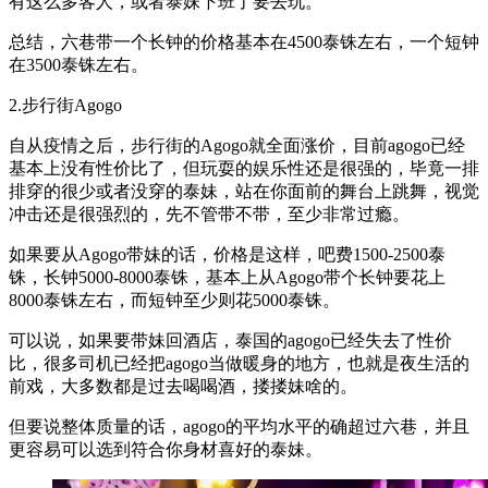
有这么多客人，或者泰妹下班了要去玩。
总结，六巷带一个长钟的价格基本在4500泰铢左右，一个短钟
在3500泰铢左右。
2.步行街Agogo
自从疫情之后，步行街的Agogo就全面涨价，目前agogo已经
基本上没有性价比了，但玩耍的娱乐性还是很强的，毕竟一排
排穿的很少或者没穿的泰妹，站在你面前的舞台上跳舞，视觉
冲击还是很强烈的，先不管带不带，至少非常过瘾。
如果要从Agogo带妹的话，价格是这样，吧费1500-2500泰
铢，长钟5000-8000泰铢，基本上从Agogo带个长钟要花上
8000泰铢左右，而短钟至少则花5000泰铢。
可以说，如果要带妹回酒店，泰国的agogo已经失去了性价
比，很多司机已经把agogo当做暖身的地方，也就是夜生活的
前戏，大多数都是过去喝喝酒，搂搂妹啥的。
但要说整体质量的话，agogo的平均水平的确超过六巷，并且
更容易可以选到符合你身材喜好的泰妹。