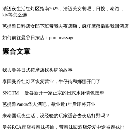
清迈夜生活红灯区指南2025，清迈美女餐吧，日按，泰浴 ，
ktv等怎么选
芭提雅日料店女郎下班带我去夜店嗨，疯狂摩擦后跟我回酒店
如何前往曼谷日按店：puru massage
聚合文章
我去曼谷日式按摩店找头牌的故事
泰国曼谷红灯区恢复营业，牛仔街和娜娜开门了
SNCTM， 曼谷新开一家正宗的日式水床情色按摩
芭提雅Panda华人酒吧，歇业近1年后即将开业
来泰国玩夜生活，没经验的玩家适合去夜店打野吗？
曼谷RCA夜店被泰妹搭讪，带泰妹回酒店爱爱中途被泰妹扯