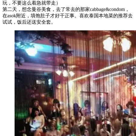
玩，不要这么着急就带走）
第二天，想念曼谷美食，去了常去的那家cabbage&condom，
在asok附近，填饱肚子才好干正事。喜欢泰国本地菜的推荐去
试试，饭后还送安全套。