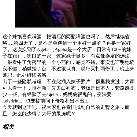
这个妹纸喜欢喝酒，把酒店的两瓶啤酒也喝了，然后继续省
略….第四天了，是不是会遇到一个更好一点的？再换一家好
了。这次换到了Ageha（Ageha是一个大店，日常有100+的妹
子在籍），街口的一家。这家妹子挺多，有点像泰浴的选法。
一眼看中了角落里的一个小巧的，感觉不错。事实也证明她确
实不错，稍微矮了点，不过很认真。说每天打两份工，晚上来
兼职。此处继续省略。
出于一些隐私考虑，不在此插入妹子照片，群里我发过，大家
可以看一下，推荐新手先去白衬衣，老板是日本人，套路感觉
少一些。有经验了去ageha，妈妈桑很鬼的，变法要
ladydrink。也要提前问下价格和出不出lt。
今天就到这里吧，祝大家也在泰国找到自己的走肾之旅，而
且，怎么能少得了大哥的果冻呢？
相关