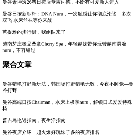
曼谷素坤逸26巷日按店堂吉诃德，不断有可爱新人进入
曼谷日按新标杆：DNA Nuru，一次触感让你彻底沦陷，多次
双飞 水床丝袜等你来战
芭提雅的步行街，我组队来了
越南芽庄极品桑拿Cherry Spa，年轻越妹带你玩转越南滑溜
nuru，不容错过
聚合文章
曼谷猎艳打野新玩法，韩国场打野猎艳无数，今夜不睡觉—曼
谷打野
曼谷高端日按Chairman，水床上极享nuru，解锁日式爱爱特殊
椅
普吉岛艳遇指南，夜生活指南
曼谷夜店介绍，超火爆好玩妹子多的夜店排名