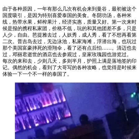
由于各种原因，一年有那么几次有机会来到曼谷，最初被这个
国度吸引，是因为特别喜爱泰国的美食。冬阴功汤，各种米
线，热带水果，鲜榨果汁，经济实惠，质量又好。第一次来时
候是报的携程私家团，价格不低，玩的和其他团差不多，只是
人少，自由。芭提雅去过，人妖秀，成人秀，看了不想再看第
二次。普吉岛去过，无边泳池，私家海滩，浮潜出海，也玩过
那个美国富豪摔死的滑翔伞，看了还有点后怕……。清迈也去
过，邓丽君逝世的酒店也去参观过，皇家玫瑰园也游览过。
每次的来和去，少则几天，多则半月，护照上满是落地签的印
记。偶然的机会，看到了大哥写的各种攻略，也觉得是时候来
体验一下一个不一样的泰国了。