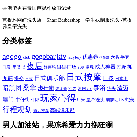
香港渣男在泰国芭提雅放浪记录
芭提雅网红洗头店：Sharr Barbershop，学生妹制服洗头 -芭提
雅皇帝洗头
分类标签
agogo
gogobar
ktv
优惠卷
半套
club
六巷
ladyboy
俱乐部
夜店
娜娜广场
成人神器
抓
啤酒吧
打野
口店
好莱坞
带玩
孔敬
日式按摩
日式俱乐部
日按
龙筋
援交
日本街
日式
桑拿
暗黑团
泰浴
清迈
步行街
河内ktv
洗头
残废餐
河内
玩家心得
澳门
牛仔街
皇帝洗头
蛇美
胡志明ktv
牛郎
甲米
行程规划
高端俱乐部
酒店推荐
男人加油站，果冻希爱力力挽狂澜