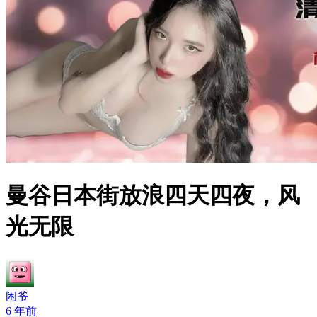
曼谷日本街放浪四天四夜，风
光无限
闲爷
6 年前