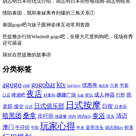
胡志明日本街玩法介绍，胡志明日本街价格指南-胡志明暗黑
情陷泰国，我和泰妹离奇到爆的三角关系①
泰国gogo吧与妹子眼神姿体互动常用套路
芭提雅步行街Windmill gogo吧，全裸大尺度狗狗吧，现场有秀
还可舔逼
屌丝在芭提雅的故事④
分类标签
agogo
gogobar
ktv
优惠卷
半套
club
六巷
ladyboy
俱乐部
夜店
娜娜广场
成人神器
抓
啤酒吧
打野
口店
好莱坞
带玩
孔敬
日式按摩
日式俱乐部
日按
龙筋
援交
日本街
日式
桑拿
暗黑团
泰浴
清迈
步行街
河内ktv
洗头
残废餐
河内
玩家心得
澳门
牛仔街
皇帝洗头
蛇美
胡志明ktv
牛郎
甲米