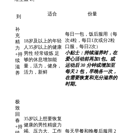
适合
份量
到
补
每日一包，饭后服用（每
充
次4粒，每日1次或分2粒
18岁及以上的年轻
精
口服，每日2次）
人35岁以上的健康
力
小贴士：持续滋养时，在
男性 经常锻炼 足
+持
爱心活动前再加1包。或
够的休息增加能
续
运动后 30 分钟或增加至
量，活力，健身，
滋
每天 2 包，早晚各一次，
活力，新鲜
养
在需要恢复和充分滋养的
时期。
极
致
回
35岁以上想要恢复
春
健康的男性精疲力
+持
竭、压力大、工作
每天早餐和晚餐后服用 2
续