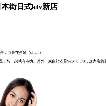
谷日本街日式ktv新店
，而是在是隆（si lom）
想一想就有点嗨。另外一家白衬衣是Sexy f1 club , 这