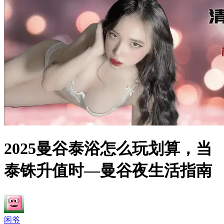
2025曼谷泰浴怎么玩划算，当
泰铢升值时—曼谷夜生活指南
闲爷