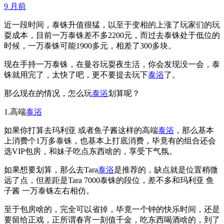
9 月前
近一段时间，泰铢升值很猛，以至于变相的上涨了玩家们的玩
耍成本，目前一万泰铢差不多2200元，而过去泰铢处于低位的
时候，一万泰铢可能1900多元，相差了300多块。
现在手持一万泰铢，在曼谷玩耍夜生活，你会发现没一会，泰
铢就用完了，太快了吧，更不要提去玩下
泰浴
了。
那么现在的情况，怎么玩
泰浴
划算呢？
1.高端
泰浴
如果你打算去玛利亚 或者鱼子酱这样的高端
泰浴
，那么基本
上消费个1万多泰铢，也基本上打底消费，毕竟有的组合还会
选VIP包房，和妹子吃点东西啥的，享受下气氛。
如果想要划算，那么去Tara
泰浴
是推荐的，缺点就是位置稍微
远了点，但差距是Tara 7000泰铢的段位，差不多和玛利亚 鱼
子酱 一万泰铢左右相仿。
至于包房啥的，完全可以省掉，毕竟一个钟的快乐时间，还是
要留给正戏，正所谓春宵一刻值千金，吃东西喝酒啥的，到了