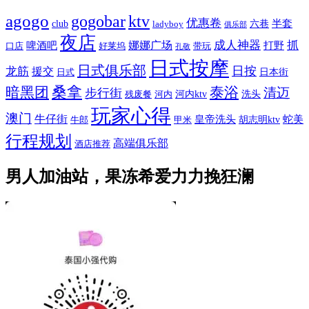
agogo
gogobar
ktv
优惠卷
半套
club
六巷
ladyboy
俱乐部
夜店
娜娜广场
成人神器
抓
啤酒吧
打野
口店
好莱坞
带玩
孔敬
日式按摩
日式俱乐部
日按
龙筋
援交
日本街
日式
桑拿
暗黑团
泰浴
清迈
步行街
河内ktv
洗头
残废餐
河内
玩家心得
澳门
牛仔街
皇帝洗头
蛇美
胡志明ktv
牛郎
甲米
行程规划
高端俱乐部
酒店推荐
男人加油站，果冻希爱力力挽狂澜