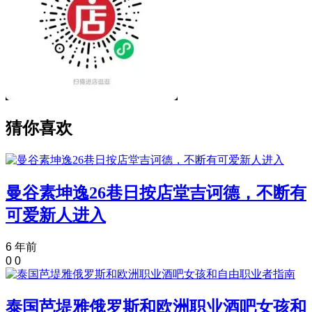
猜你喜欢
曼谷素坤逸26巷日按店堂吉诃德，不断有
可爱新人进入
6 年前
0
0
泰国芭堤雅俄罗斯和欧洲职业酒吧女孩和