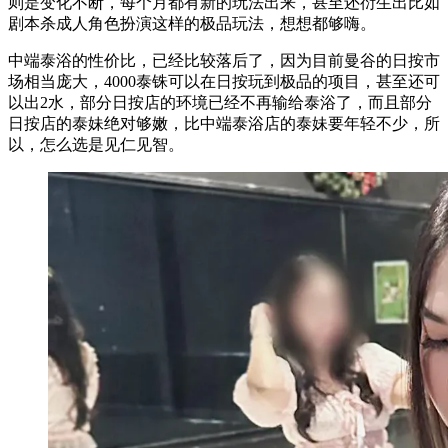
则是变化不断，每个月都有新的玩法出来，甚至还衍生出比如
剧本杀成人角色扮演这样的极品玩法，想想都够嗨。
中端泰浴的性价比，已经比较落后了，因为目前曼谷的日按市
场相当庞大，4000泰铢可以在日按玩到极品的项目，甚至还可
以出2水，部分日按店的环境已经不再输给泰浴了，而且部分
日按店的泰妹绝对够嫩，比中端泰浴店的泰妹要年轻不少，所
以，怎么选是见仁见智。