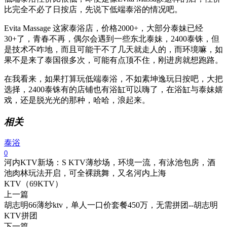
比完全不必了日按店，先说下低端泰浴的情况吧。
Evita Massage 这家泰浴店，价格2000+，大部分泰妹已经
30+了，青春不再，偶尔会遇到一些东北泰妹，2400泰铢，但
是技术不咋地，而且可能干不了几天就走人的，而环境嘛，如
果不是来了泰国很多次，可能有点顶不住，刚进房就想跑路。
在我看来，如果打算玩低端泰浴，不如素坤逸玩日按吧，大把
选择，2400泰铢有的店铺也有浴缸可以嗨了，在浴缸与泰妹嬉
戏，还是脱光光的那种，哈哈，浪起来。
相关
泰浴
0
河内KTV新场：S KTV薄纱场，环境一流，有泳池包房，酒
池肉林玩法开启，可全裸跳舞，又名河内上海
KTV（69KTV）
上一篇
胡志明66薄纱ktv，单人一口价套餐450万，无需拼团--胡志明
KTV拼团
下一篇