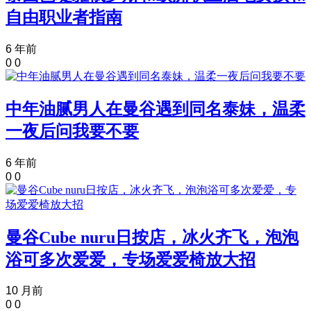
自由职业者指南
6 年前
0
0
中年油腻男人在曼谷遇到同名泰妹，温柔
一夜后问我要不要
6 年前
0
0
曼谷Cube nuru日按店，冰火齐飞，泡泡
浴可多次爱爱，专场爱爱椅放大招
10 月前
0
0