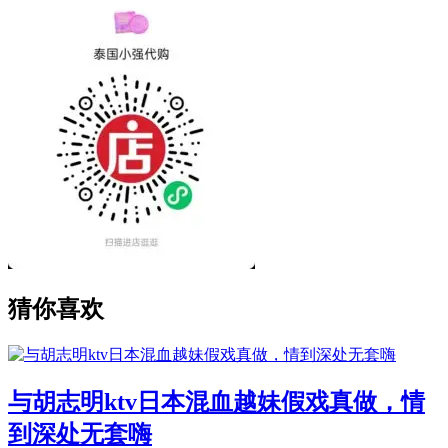
猜你喜欢
与胡志明ktv日本混血越妹假戏真做，情
到深处无套嗨