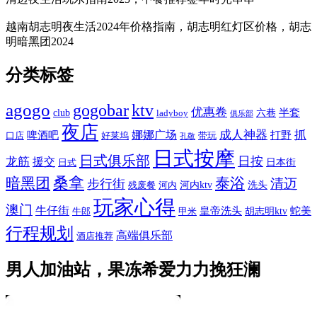
越南胡志明夜生活2024年价格指南，胡志明红灯区价格，胡志
明暗黑团2024
分类标签
agogo
gogobar
ktv
优惠卷
半套
club
六巷
ladyboy
俱乐部
夜店
娜娜广场
成人神器
抓
啤酒吧
打野
口店
好莱坞
带玩
孔敬
日式按摩
日式俱乐部
日按
龙筋
援交
日本街
日式
桑拿
暗黑团
泰浴
清迈
步行街
河内ktv
洗头
残废餐
河内
玩家心得
澳门
牛仔街
皇帝洗头
蛇美
胡志明ktv
牛郎
甲米
行程规划
高端俱乐部
酒店推荐
男人加油站，果冻希爱力力挽狂澜