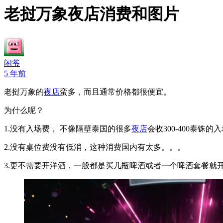
老挝万象夜店消费和图片
闲爷
5 年前
老挝万象的
夜店
蛮多，而且通常价格都很便宜。
为什么呢？
1.没有入场费， 不像隔壁泰国的很多
夜店
会收300-400泰铢
2.没有桌位费没有低消，这种消费国内有太多。。。
3.更不需要开洋酒，一般都是买几瓶啤酒或者一个啤酒套餐就