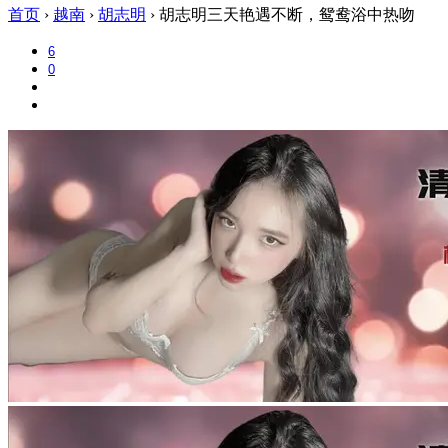
首页
›
越南
›
胡志明
›
胡志明三天艳遇不断，鸳鸯浴中热吻
6
0