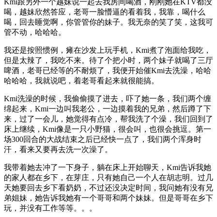
Kmi跟另外一个越妹说一起去我房间喝酒，刚刚她在KTV都没
喝，越妹欣然答应，老哥一脸懵逼的看着我，我靠，喝什么
喝，回去睡觉啊，你管管你的妹子。我无奈的笑了笑，这我可
管不动，哈哈哈。
我还是按照惯例，瘫在沙发上玩手机，Kmi煮了泡面给我吃，
但是太辣了，我吃不来。待了个把小时，两个妹子就喝了三厅
啤酒，老哥已经等的不耐烦了，我便开始催Kmi去洗澡，哈哈
哈哈哈，我就说吧，着老哥看起来就很能搞。
Kmi洗澡的时候，我偷偷摸了进去，吓了她一条，我们两个缠
绵起来，Kmi一边叫我老公，一边摸着我的兄弟，然后蹲了下
来，过了一会儿，她觉得有点冷，帮我洗了个澡，我们回到了
床上继续，Kmi像是一只小野猫，很会叫，也很会挑逗。第一
场300回合的大战结束之后已经快一点了，我们两个浑身时
汗，看来又要再去洗一次澡了。
我带着她去冲了一下身子，躺在床上开始聊天，Kmi告诉我她
的家人都在乡下，在芽庄，只有她自己一个人在胡志明。过几
天她要回去乡下看奶奶，不过还没决定时间，我问她有没有兄
弟姐妹，她告诉我她有一个哥哥和两个妹妹。但是哥哥在乡下
玩，并没有工作等等。。。