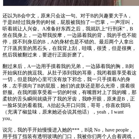
还以为B会中文，原来只会这一句。对于B的兴趣要大于A，
于是B经过我身旁的时候，屁股被我拍了一巴掌，一声淫叫，
听着就让人兴奋。A准备好东西之后，我就趴上“行刑床”，B
坐在我身上，一边帮我按摩，一边舔着我的背，我的手也不能
停，摸不到身后的B，A的身材也是不错的。最后两个人拿出
了汗蒸房里的黑石头，在我背上刮，哇哦，很烫，但是很爽，
然后我被翻过来，要进行正面折磨了。
翻过来后，A一边用手摸着我的兄弟，一边舔着我的胸，B则
开始疯狂的挑逗我。从肚子添到我的耳垂，我闭着眼享受着这
一切，但是我的心里可没有放下邪念，我一只手摸着A的身
体，左手摸向了B的屁股，她们的皮肤还是那么光滑，摸着很
舒服。在我闭眼享受着一切的时候，有嘴唇对上了我的嘴，那
柔软的舌头瞬间就撬开了我的牙齿，我睁开眼，原来是B，正
一脸坏笑的看着我。A抬起头开口问我，哥哥，你喜欢我吗
（充满了椒盐味，原来她还会说其他话），yeah，I want
you。
说完，我的手开始慢慢进入她的***，B说 No，have people，
用手指了指装有透明玻璃的门口，我被你们两个人合着调戏，