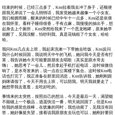
结束的时候，已经三点多了，Kmi拉着我去冲了身子，还顺便
跟我兄弟说了一会儿悄悄话，我发觉她越来越像一个小女友。
我们相拥而睡，醒来的时候已经中午十一点多，Kmi还是依偎
在我怀里。看样子睡得很香，手有点麻，我慢慢的抽出手，想
起身去上个厕所，Kmi突然给我来了一个恶龙咆哮，原来她早
就醒了，见我没醒，怕吵到我。真是花钱租了个女友，哈哈
哈。
我问Kmi几点去上班，我起床洗漱一下带她去吃饭，Kmi反问
我什么时候回国，我说明天中午的飞机，她问我今天是否有打
算，我告诉她今天可能要跟朋友去唱歌（其实是跟水哥去
嗨），她思考了一会儿，然后拿起手机打起电话，这时候微信
响了，是水哥发来的，说一点在公寓楼下集合。这时候Kmi电
话也打完了，我正准备在群里回消息，Kmi告诉我，她刚刚跟
妈咪请假了，今天不用去上班，可以陪我。明天我就要走了，
她想带我去逛逛，去吃好吃的。
事情来的太突然，按照自己的想法，今天是最后一天，渴望能
不能碰上一个极品，逍遥快活一番，明天就回国了，但是Kmi
给我的感觉也很棒，在犹豫的同时，我也动摇了，见我没有回
答，她好像挺失望，接着说我跟朋友去玩也可以，她刚好要回