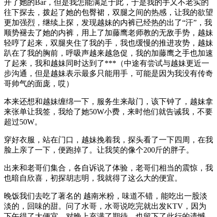
开了她的Bar，但是我怎能满足于此，于是我的手又不老实的
往下探去，拨起了她的包臀裙，双腿之间的热感，让我的欲望
更加强烈，继续上探，发现越妹的内裤已经热的出了“汗”，我
顺势褪去了她的内裤，用上了加藤鹰老师教的无敌手势，越妹
轻哼了起来，双腿夹住了我的手，我也缓慢的推进攻势，越妹
趴在了我的胸前，呼吸声越来越急促，我的加藤鹰之手也加速
了起来，我和越妹同时达到了***（中途有尝试与越妹更近一
步沟通，但是越妹表示最多只能用手，可能是因为我没有传奇
哥帅气的面庞，哎）
本来还想和越妹缠绵一下，服务生来敲门，该下钟了，越妹拿
来张单让我签，我给了她50W小费，来时他们就告诫我，不要
超过50W。
穿好衣服，站在门口，越妹挽着我，探头看了一下四周，在我
脸上亲了一下，便跑掉了。让我笑的像个200斤的胖子。
出来和老哥们集合，各自诉说了体验，老哥们相当的震惊，我
也暗自欣喜，初探胡志明，我就得了这么大的便宜。
晚饭我们去吃了著名的 越南米粉，味道不错，能吃出一股淡
淡的，回味的甜。问了水哥，水哥说吃完就出发KTV，因为
下午得了大便宜，对晚上充满了期待，也留下了此行的遗憾。