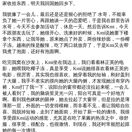
家收拾东西，明天我回国她回乡下。
我犹豫了一会儿，最后还是还是狠心的拒绝了 水哥，不能辜
负了她一片苦心，再跟她谈一天的恋爱吧，于是我在群里告诉
水哥，今天不去参加活动了，休息一天。然后告诉Kmi，今天
不跟朋友去玩了，她很开心。洗漱好的时候，Kmi说她要下楼
拿个东西，让我等她，原来她点了外卖，两份辣炒面，一份椰
子冻。越南的辣是酸辣，吃了两口就放弃了，于是Kmi又去帮
我煮了泡面，还好有泡面啊。
吃完我窝在沙发上，Kmi坐在我边上，我们看着林正英的电
影，她喂我吃椰子冻，真是享受，Kmi说她很喜欢看林正英的
电影，很厉害，其实我也很喜欢。她穿着我的短袖，刚好盖到
了大腿，我手不老实的摸向她的大腿内侧，才发现她没有穿内
裤，Kmi打了我一下，说阳台的窗帘都还没拉起来呢，一会儿
被人看到了，我的脑袋里灵光一闪，阳台可真是一个好地方
啊。看到我色眯眯的眼神，她去拉起了大窗帘，但是拉的是薄
薄那一层，外面的一切变得模糊，而非看不见，着让我暗自欣
喜。我脱掉短袖，走到了她面前，开始了新一轮的缠绵。我很
享受跟Kmi运动的感觉，尤其是在吃了
果酱的热浪之中，很舒
服，很享受，很配合，也很激情。到现在，我还时常能想起跟
她的每一次缠绵。