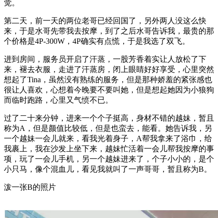
觉。
第二天，前一天的两位老哥已经回国了，另外两人没这么快
来，于是水哥先带我去按摩，到了之后水哥告诉我，最贵的那
个价格是4P-300W，4P确实有点慌，于是我选了双飞。
进到房间，服务员开启了汗蒸，一股芳香着实让人放松了下
来，褪去衣服，走进了汗蒸房，闭上眼睛好好享受，心里突然
想起了Tina，虽然没有熟练的服务，但是那种娇羞的紧张感也
很让人喜欢，心想着今晚要不要叫她，但是想起她因为小狼狗
而临时跑路，心里又气愤不已。
过了二十来分钟，进来一个个子挺高，身材不错的越妹，暂且
称为A，但是颜值比较低，但是也蛮去，能看。她告诉我，另
一个越妹一会儿就来，看我光着身子，A帮我拿来了浴巾，给
我裹上，我在沙发上坐下来，越妹忙活着一会儿帮我按摩的事
项，玩了一会儿手机，另一个越妹进来了，个子小小的，是个
小只马，像个混血儿，看见我就叫了一声哥哥，暂且称为B。
泼一张B的照片