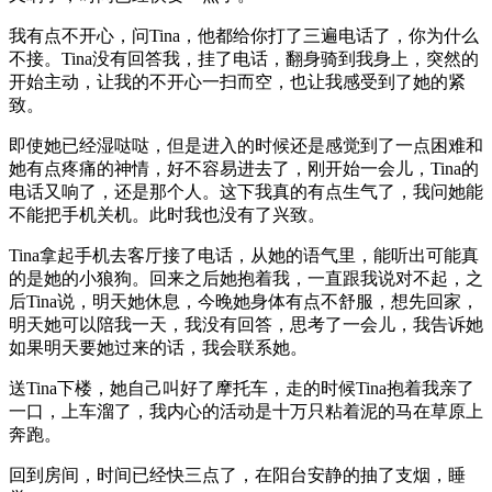
我有点不开心，问Tina，他都给你打了三遍电话了，你为什么
不接。Tina没有回答我，挂了电话，翻身骑到我身上，突然的
开始主动，让我的不开心一扫而空，也让我感受到了她的紧
致。
即使她已经湿哒哒，但是进入的时候还是感觉到了一点困难和
她有点疼痛的神情，好不容易进去了，刚开始一会儿，Tina的
电话又响了，还是那个人。这下我真的有点生气了，我问她能
不能把手机关机。此时我也没有了兴致。
Tina拿起手机去客厅接了电话，从她的语气里，能听出可能真
的是她的小狼狗。回来之后她抱着我，一直跟我说对不起，之
后Tina说，明天她休息，今晚她身体有点不舒服，想先回家，
明天她可以陪我一天，我没有回答，思考了一会儿，我告诉她
如果明天要她过来的话，我会联系她。
送Tina下楼，她自己叫好了摩托车，走的时候Tina抱着我亲了
一口，上车溜了，我内心的活动是十万只粘着泥的马在草原上
奔跑。
回到房间，时间已经快三点了，在阳台安静的抽了支烟，睡