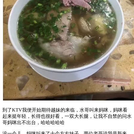
到了KTV我便开始期待越妹的来临，水哥叫来妈咪，妈咪看
起来挺年轻，长得也很好看，一双大长腿，让我不自禁的问水
哥妈咪出不出台，哈哈哈哈哈
没一会儿，妈咪叫来了十个左右妹子，两位老哥说我是新来