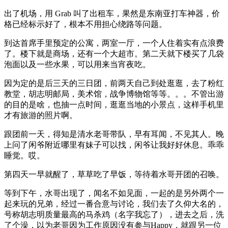
出了机场，用 Grab 叫了出租车，果然是东南亚打车神器，价
格已经标示好了，根本不用担心绕路等问题。
到达首席手里预定的公寓，两室一厅，一个人住着实有点浪费
了。楼下就是商场，还有一个大超市。第二天就下楼买了几袋
泡面以及一些水果，可以用来当宵夜吃。
因为定的是后三天的三日团，前两天自己到处逛逛，去了粉红
教堂，胡志明邮局，美术馆，战争博物馆等等。。。不管出游
的目的是啥，也抽一点时间，逛逛当地的小景点，这样手机里
才有旅游的照片啊。
跟团前一天，得知是清水老哥带队，早有耳闻，不见其人。晚
上问了闲爷附近哪里有妹子可以找，闲爷让我好好休息。乖乖
睡觉。哎。
第四天一早就醒了，草草吃了早饭，等待着水哥开团的召唤。
等到下午，水哥出现了，闻名不如见面，一起的是另外两个一
起来玩的兄弟，经过一番合意与讨论，我们去了久仰大名的，
号称胡志明质量最高的马杀鸡（名字我忘了），进去之后，洗
了个澡，以为老哥因为工作原因没有参与Happy，就跟另一位