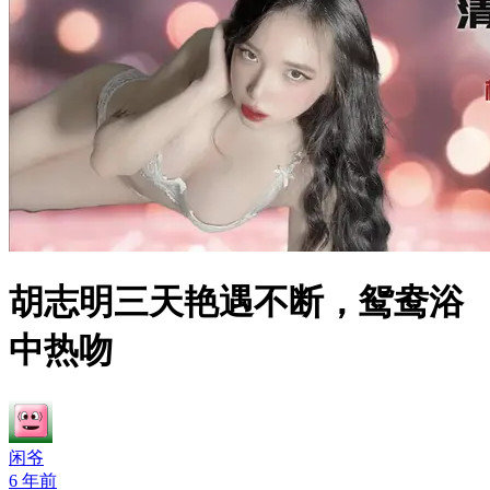
胡志明三天艳遇不断，鸳鸯浴
中热吻
闲爷
6 年前