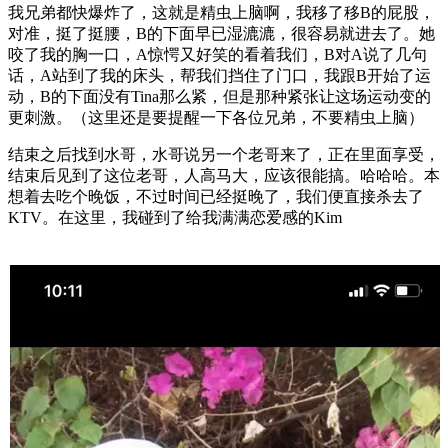
我兄弟都快爆炸了，这就是精虫上脑啊，我移了移B的屁股，
对准，挺了挺腰，B的下面早已湿漉漉，很容易就进去了。她
咬了我的胸一口，A惊愕又好笑的看着我们，B对A说了几句
话，A站到了我的床头，帮我们挡住了门口，我跟B开始了运
动，B的下面没有Tina那么紧，但是那种紧张让这场运动变的
更刺激。（这里还是要提醒一下各位兄弟，不要精虫上脑）
结束之后找到水哥，水哥说另一个老哥来了，正在里面享受，
结束后见到了这位老哥，人高马大，应该很能搞。哈哈哈。本
想着去吃个晚饭，不过时间已经挺晚了，我们便直接杀去了
KTV。在这里，我碰到了给我满满恋爱感的Kim