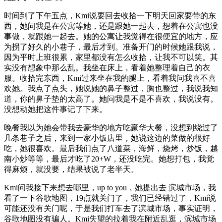
时间到了下午五点，Kmi说要回去收拾一下明天回家要带的东
西，她问我是在公寓等她，还是跟她一起去，想着在公寓也没
事做，就跟她一起去。她的公寓让我觉得在很便宜的地方，应
为拐了好久的小巷子，最后才到。准备开门的时候她跟我说，
因为平时上班很累，家里都没有怎么收拾，让我不可以笑。其
实没有想象中那么乱。我坐在床上，看着她整理着自己的衣
服。收拾完东西，Kmi过来坐在我的腿上，看着我问我喜不喜
欢她。我点了点头，她说她的鼻子整过，胸也整过，我说我知
道，你的鼻子垫的太高了。她问我是不是不喜欢，我说没有。
没想动她把这件事记了下来。
晚餐我以为她会带我去豪华的地方吃豪华大餐，没想到绕过了
几条巷子之后，来到一家小饭店里，她说这边的菜做的很好
吃，她很喜欢。最后我们点了八道菜，海鲜，烧烤，炒饭，越
南小炒等等，最后才吃了20+W，还没吃完。她想打包，我觉
得麻烦，就没要，结果被说了老半天。
Kmi问我接下来想去哪里，up to you，她提出去 滨城市场，我
看了一下谷歌地图，19点就关门了，我们已经错过了，Kmi说
可能还没有关门呢，于是我们打车去了滨城市场，事实证明，
谷歌地图没有骗人。Kmi失望的拉着我在附近乱逛，滨城市场