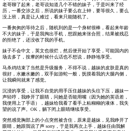
老哥聊了起来，老哥说知道几个不错的妹子，于是叫来了经
历，一番交涉之后，所说的妹子要么在上钟，要等很久，要么
没上班，真是让人难过，看来只能随机了。
一番匆匆的等待之后，随机到的是一个身材很棒，看起来年龄
不大的妹子，于是我掏出手机，想跟她来张合照，结果被残忍
的拒绝了，还没收了我的手机。
妹子不会中文，英文也很烂，然后便开始了享受，可能国内的
场去多了，按摩的时候什么话也不想说，静静地享受。
马杀鸡结束了当然是升级服务，不得不说，越妹的皮肤是真的
很好，水嫩水嫩的，双手如游蛇一般，抚摸着我的大腿内侧，
让我瞬间就来了感觉。
沉浸的享受，让我不自觉的用手压住越妹的头往下压，越妹一
声轻哼，我睁开了眼睛，问她是否能用嘴（因为她的英语差，
我便用上了手语），越妹给我看了看手上粘糊糊的液体，我失
望的说了声。OK，躺下闭上眼睛继续享受。
突然感觉胸部上的小点突然被含住，原来是越妹，见我睁开了
眼睛，她跟我说了声 sorry，于是我再次上手，越妹任由我解