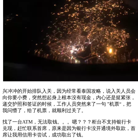
兴冲冲的开始排队入关，因为经常看泰国攻略，说入关人员会
向你要小费，突然想起身上根本没有现金，内心还是挺紧张，
递交护照和签证的时候，工作人员突然来了一句 ”机票“，把
我问懵了，给了机票，就顺利过关了。
找了一台ATM，无法取钱。。。嗯？？？柜台不支持银行卡
兑现，赶忙联系首席，原来是因为银行卡没开通境外取款，首
席让我用信用卡尝试，成功取出了钱。