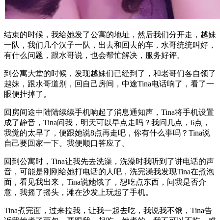
结束的时候，我给她发了公寓的地址，然后我们分开走，越妹
一队，我们几个汉子一队，出去和回去的车，水哥统统叫好，
有什么问题，跟水哥说，也会帮忙解决，服务好评。
到公寓大堂的时候，发现越妹们已经到了，和老哥们各自领了
越妹，跟水哥道别，回自己房间，中途Tina电话响了，看了一
眼便挂掉了。
回房间途中陆陆续续手机响起了消息通知声，Tina将手机设置
成了静音，Tina问我，明天可以早点走吗？我问几点，6点，
我觉的太早了，便跟她说8点再走吧，你有什么事吗？Tina说
自己要回家一下。我便顺口答应了。
回到公寓时，Tina让我先去洗澡，洗澡时我听到了讲电话的声
音，可能是刚刚给她打电话的人吧，洗完澡我发现Tina在煮泡
面，看见我出来，Tina说她饿了，想吃点东西，问我是否介
意，我摇了摇头，滩在沙发上玩起了手机。
Tina煮完面，过来拉我，让我一起去吃，我说我不饿，Tina告