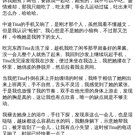
诉我她煮了两包，要跟我一起吃，她煮的，我不可以不吃。盛
情难却，那我只能吃了，吃太撑，等会儿运动过猛，吐出来可
怎么办，哈哈哈。
中途Tina的手机又响了，是刚才那个人，虽然我看不懂越文，
但是我认识“蚯蚓”。我心想是不是她的小狼狗，不过那又怎
样，今晚她是我胯下的女人。
吃完东西Tina去洗了澡，趁机我吃了闲爷那早就备好的果酱。
没一会儿整个人就热了起来。我回到沙发上继续玩起手机，
Tina洗完澡发现我在沙发，便过来坐在我边上，我把她搂在了
怀里，她俏皮的挣脱开，然后拉着我去房间。
当我把Tina扑倒在床上开始缠绵的时候，我终于相信了她刚出
来上班两天，手不自然，舌头不灵活，我感觉到了她的紧张。
于是我也放慢了我的节奏，双手在他光滑的身体上游走，发现
她的胸是真的，这让我也有点欣喜，唯一的缺点就是不够主
动。
我褪去她身上的浴巾，手往下探，发现亲这么一会儿，也是湿
哒哒，越妹都这么容易出水的吗，我翻身躺下，示意她帮我
口，被牙齿刮了一会儿，让我有点小失望，这时候Tina的电话
又响了，时间已经快要一点了。