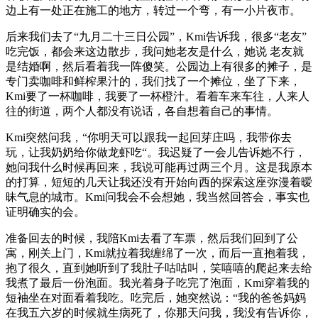
边上有一处正在施工的地方，转过一个弯，有一小片夜市。
后来我们去了“九月二十三日公园”，Kmi告诉我，很多“老友”
吃完饭，都会来这边散步，我问她老友是什么，她说 老友就
是结婚啊，然后看着我一阵傻笑。公园边上有很多的摊子，是
专门卖咖啡和鲜榨果汁的，我们找了一个摊位，坐了下来，
Kmi要了一杯咖啡，我要了一杯橙汁。看着车来车往，人来人
往的街道，两个人都没有说话，各自想着自己的事情。
Kmi突然问我，“你明天可以跟我一起回芽庄吗，我带你去
玩，让我奶奶给你做龙虾吃“。我迟疑了一会儿告诉她不行，
她问我什么时候再回来，我说可能再过两三个月。这是我原本
的打算，短短的几天让我还没有开始向西的探索这座弥漫着暧
昧气息的城市。Kmi问我会不会想她，我当然回答会，事实也
证明确实的会。
准备回去的时候，我陪Kmi去看了车票，然后我们回到了公
寓，刚关上门，Kmi就拉着我缠绵了一次，而后一直抱着我，
抱了很久，直到她听到了我肚子咕咕叫，笑嘻嘻的爬起来去给
我煮了最后一份泡面。我光着身子吃完了泡面，Kmi穿着我的
短袖坐在对面看着我吃。吃完后，她突然说：“我的爸爸妈妈
在我五六岁的时候就生病死了，你那天问我，我没有告诉你，