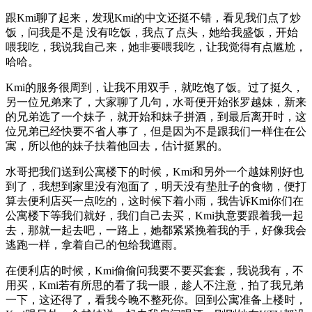
跟Kmi聊了起来，发现Kmi的中文还挺不错，看见我们点了炒
饭，问我是不是 没有吃饭，我点了点头，她给我盛饭，开始
喂我吃，我说我自己来，她非要喂我吃，让我觉得有点尴尬，
哈哈。
Kmi的服务很周到，让我不用双手，就吃饱了饭。过了挺久，
另一位兄弟来了，大家聊了几句，水哥便开始张罗越妹，新来
的兄弟选了一个妹子，就开始和妹子拼酒，到最后离开时，这
位兄弟已经快要不省人事了，但是因为不是跟我们一样住在公
寓，所以他的妹子扶着他回去，估计挺累的。
水哥把我们送到公寓楼下的时候，Kmi和另外一个越妹刚好也
到了，我想到家里没有泡面了，明天没有垫肚子的食物，便打
算去便利店买一点吃的，这时候下着小雨，我告诉Kmi你们在
公寓楼下等我们就好，我们自己去买，Kmi执意要跟着我一起
去，那就一起去吧，一路上，她都紧紧挽着我的手，好像我会
逃跑一样，拿着自己的包给我遮雨。
在便利店的时候，Kmi偷偷问我要不要买套套，我说我有，不
用买，Kmi若有所思的看了我一眼，趁人不注意，拍了我兄弟
一下，这还得了，看我今晚不整死你。回到公寓准备上楼时，