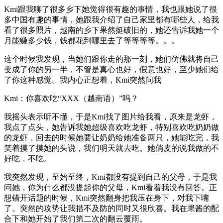
Kmi跟我聊了很多乡下她觉得很有趣的事情，我也跟她说了很
多中国有趣的事情，她跟我介绍了自己家里都有哪些人，给我
看了很多照片，越南的乡下果然挺破旧的，她还告诉我她一个
月能赚多少钱，钱都花到哪里去了等等等等。。。
这个时候我发现，当她们跟你走的那一刻，她们仿佛就将自己
变成了你的另一半，不管是真心也好，假意也好，至少她们给
了你这种感觉。我内心正想着，Kmi突然问我
Kmi：你喜欢吃“XXX（越南语）”吗？
我摇头表示听不懂，于是Kmi找了图片给我看，原来是龙虾，
我点了点头，她告诉我她超级喜欢吃龙虾，特别喜欢吃奶奶做
的龙虾，回去的时候她要让奶奶给她准备两只，她能吃完，我
笑着摸了摸她的头说，我们明天就去吃。她俏皮的说我做的不
好吃，不吃。
我突然发现，至始至终，Kmi都没有提到自己的父母，于是我
问她，你为什么都没提起你的父母，Kmi看着我没有回答。正
想错开话题的时候，Kmi突然翻身把我压在身下，对我下嘴
了。突然的攻势让我措不及防的同时又很欣喜。我在
果酱的配
合下和她开始了我们第二次的翻云覆雨。