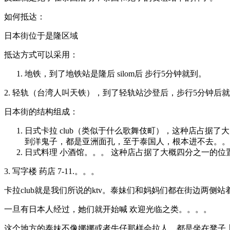
如何抵达：
日本街位于是隆区域
抵达方式可以采用：
地铁，到了地铁站是隆后 silom后 步行5分钟就到。
2. 轻轨（台湾人叫天铁），到了轻轨站沙登后，步行5分钟后
日本街的结构组成：
日式卡拉 club（类似于什么歌舞伎町），这种店占据
到洋鬼子，都是亚洲面孔，至于泰国人，根本进不去。。
日式料理 小酒馆。。。 这种店占据了大概四分之一的
3. 写字楼 药店 7-11.。。。
卡拉club就是我们所说的ktv。泰妹们和妈妈们都在街边两侧
一旦有日本人经过，她们就开始喊 欢迎光临之类。。。。
这个地方的泰妹不像娜娜或者牛仔那样会拉人，都是坐在凳子