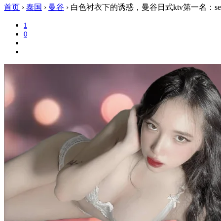
首页
›
泰国
›
曼谷
›
白色衬衣下的诱惑，曼谷日式ktv第一名：sexy
1
0