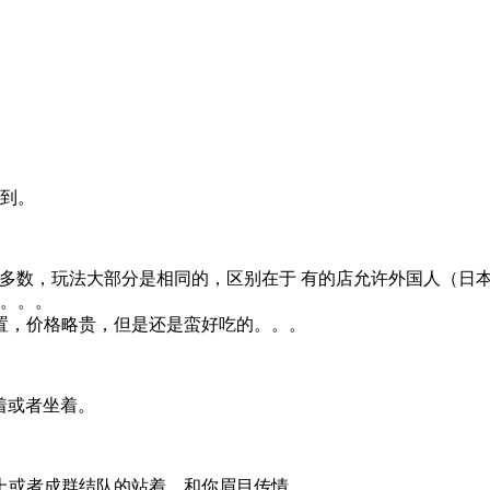
就到。
了大多数，玩法大部分是相同的，区别在于 有的店允许外国人（日
。。。
位置，价格略贵，但是还是蛮好吃的。。。
站着或者坐着。
上或者成群结队的站着，和你眉目传情。