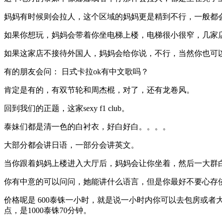
妈妈有时候则会拉人，这个区域的妈妈更是精到不行，一般都
如果你想玩，妈妈会带着你坐电梯上楼，电梯很小很窄，几家
如果这家店不接待外国人，妈妈会给你说，不行，当然你也可
有的朋友会问： 日式卡拉ok有中文歌吗？
肯定是有的，有双节轮和周杰棍，对了，还有龙卷风。
回到我们的正题，这家sexy f1 club。
泰妹们都是清一色的白衬衣，好白好白。。。。
大部分都会讲日语，一部分会讲英文。
当你跟着妈妈上楼进入大厅后，妈妈会让你坐着，然后一大群
你有中意的可以问问，她能讲什么语言，但是你最好不要心存
价格呢是 600泰铢一小时，就是说一小时内你可以去包房或
点，是1000泰铢70分钟。