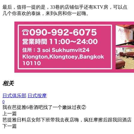
最后，值得一提的是，33巷的店铺似乎还有KTV房，可以点
几个你喜欢的泰妹，来到k房和你一起嗨。
相关
日式俱乐部
日式按摩
0
我在芭提雅6巷酒吧找了一个嫩妹过夜②
上一篇
芭提雅日料店女郎下班带我去夜店嗨，疯狂摩擦后跟我回酒店
下一篇