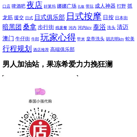
夜店
娜娜广场
成人神器
抓
啤酒吧
打野
口店
好莱坞
带玩
孔敬
日式按摩
日式俱乐部
日按
龙筋
援交
日本街
日式
桑拿
暗黑团
泰浴
清迈
步行街
河内ktv
洗头
残废餐
河内
玩家心得
澳门
牛仔街
皇帝洗头
蛇美
胡志明ktv
牛郎
甲米
行程规划
高端俱乐部
酒店推荐
男人加油站，果冻希爱力力挽狂澜