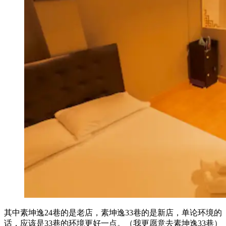
其中素坤逸24巷的是老店，素坤逸33巷的是新店，单论环境的
话，应该是33巷的环境更好一点。（我更愿意去素坤逸33巷）