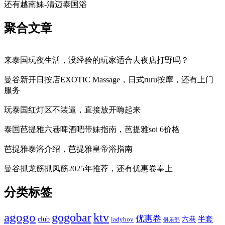
还有越南妹-清迈泰国浴
聚合文章
来泰国玩夜生活，没经验的玩家适合去夜店打野吗？
曼谷新开日按店EXOTIC Massage，日式ruru按摩，还有上门
服务
玩泰国红灯区不装逼，直接放开嗨起来
泰国芭提雅六巷啤酒吧带妹指南，芭提雅soi 6价格
芭提雅泰浴介绍，芭提雅皇帝浴指南
曼谷抓龙筋抓凤筋2025年推荐，还有优惠卷奉上
分类标签
agogo
gogobar
ktv
优惠卷
半套
club
六巷
ladyboy
俱乐部