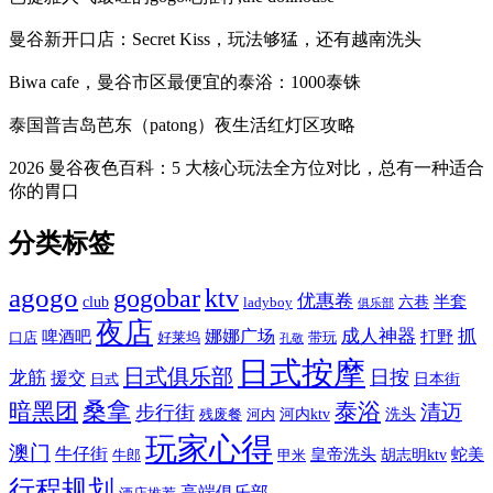
曼谷新开口店：Secret Kiss，玩法够猛，还有越南洗头
Biwa cafe，曼谷市区最便宜的泰浴：1000泰铢
泰国普吉岛芭东（patong）夜生活红灯区攻略
2026 曼谷夜色百科：5 大核心玩法全方位对比，总有一种适合
你的胃口
分类标签
agogo
gogobar
ktv
优惠卷
半套
club
六巷
ladyboy
俱乐部
夜店
娜娜广场
成人神器
抓
啤酒吧
打野
口店
好莱坞
带玩
孔敬
日式按摩
日式俱乐部
日按
龙筋
援交
日本街
日式
桑拿
暗黑团
泰浴
清迈
步行街
河内ktv
洗头
残废餐
河内
玩家心得
澳门
牛仔街
皇帝洗头
蛇美
胡志明ktv
牛郎
甲米
行程规划
高端俱乐部