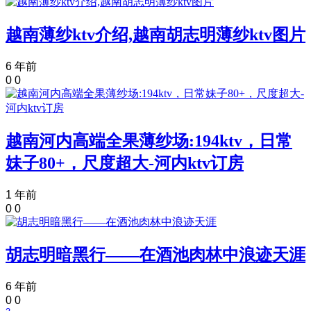
越南薄纱ktv介绍,越南胡志明薄纱ktv图片
6 年前
0
0
越南河内高端全果薄纱场:194ktv，日常
妹子80+，尺度超大-河内ktv订房
1 年前
0
0
胡志明暗黑行——在酒池肉林中浪迹天涯
6 年前
0
0