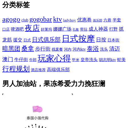
分类标签
agogo
gogobar
ktv
优惠卷
半套
club
六巷
ladyboy
俱乐部
夜店
娜娜广场
成人神器
抓
啤酒吧
打野
口店
好莱坞
带玩
孔敬
日式按摩
日式俱乐部
日按
龙筋
援交
日本街
日式
桑拿
暗黑团
泰浴
清迈
步行街
河内ktv
洗头
残废餐
河内
玩家心得
澳门
牛仔街
皇帝洗头
蛇美
胡志明ktv
牛郎
甲米
行程规划
高端俱乐部
酒店推荐
男人加油站，果冻希爱力力挽狂澜