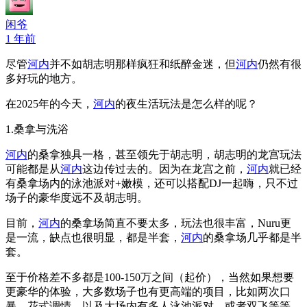
闲爷
1 年前
尽管
河内
并不如胡志明那样疯狂和纸醉金迷，但
河内
仍然有很
多好玩的地方。
在2025年的今天，
河内
的夜生活玩法是怎么样的呢？
1.桑拿与洗浴
河内
的桑拿独具一格，甚至领先于胡志明，胡志明的龙宫玩法
可能都是从
河内
这边传过去的。因为在龙宫之前，
河内
就已经
有桑拿场内的泳池派对+嫩模，还可以搭配DJ一起嗨，只不过
场子的豪华度远不及胡志明。
目前，
河内
的桑拿场简直不要太多，玩法也很丰富，Nuru更
是一流，缺点也很明显，都是半套，
河内
的桑拿场几乎都是半
套。
至于价格差不多都是100-150万之间（起价），当然如果想要
更豪华的体验，大多数场子也有更高端的项目，比如两次口
暴，花式调情，以及大场内有多人泳池派对，或者双飞等等。