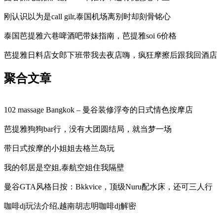
刚认识以为是call gilr,泰国机场离别时却刻骨铭心
泰国芭提雅六巷啤酒吧带妹指南，芭提雅soi 6价格
芭提雅日料店女郎下班带我去夜店嗨，疯狂摩擦后跟我回酒店
聚合文章
102 massage Bangkok – 曼谷装修浮夸的日式情色按摩店
芭提雅狗狗bar行，没有大团圆结局，就当梦一场
带日式按摩的小姐姐去格兰岛玩
我的邻居是空姐,泰航空姐住我隔壁
曼谷GTA风格日按：Bkkvice，顶级Nuru配水床，还可三人行
咖啡dj玩法介绍,越南胡志明咖啡dj解密