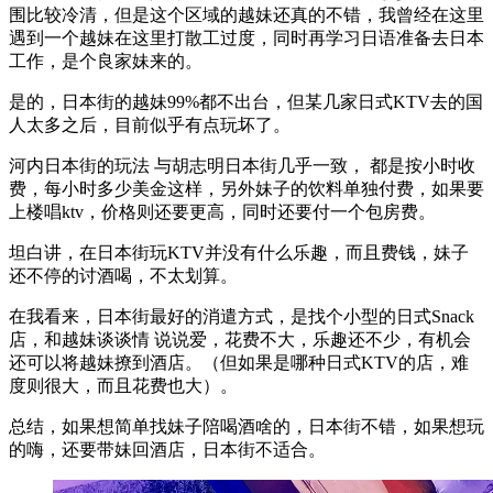
围比较冷清，但是这个区域的越妹还真的不错，我曾经在这里
遇到一个越妹在这里打散工过度，同时再学习日语准备去日本
工作，是个良家妹来的。
是的，日本街的越妹99%都不出台，但某几家日式KTV去的国
人太多之后，目前似乎有点玩坏了。
河内日本街的玩法 与胡志明日本街几乎一致， 都是按小时收
费，每小时多少美金这样，另外妹子的饮料单独付费，如果要
上楼唱ktv，价格则还要更高，同时还要付一个包房费。
坦白讲，在日本街玩KTV并没有什么乐趣，而且费钱，妹子
还不停的讨酒喝，不太划算。
在我看来，日本街最好的消遣方式，是找个小型的日式Snack
店，和越妹谈谈情 说说爱，花费不大，乐趣还不少，有机会
还可以将越妹撩到酒店。（但如果是哪种日式KTV的店，难
度则很大，而且花费也大）。
总结，如果想简单找妹子陪喝酒啥的，日本街不错，如果想玩
的嗨，还要带妹回酒店，日本街不适合。