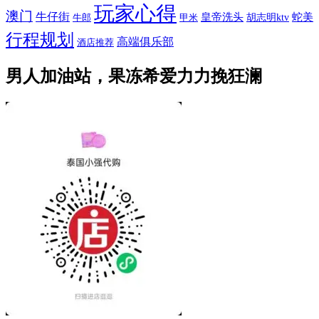
玩家心得
澳门
牛仔街
皇帝洗头
蛇美
胡志明ktv
牛郎
甲米
行程规划
高端俱乐部
酒店推荐
男人加油站，果冻希爱力力挽狂澜