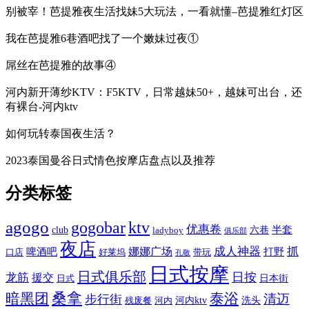
别被宰！芭提雅夜生活找妹5大玩法，一看就懂–芭提雅红灯区
我在芭提雅6巷酒吧找了一个嫩妹过夜①
屌丝在芭提雅的故事④
河内新开薄纱KTV：F5KTV，日常越妹50+，越妹可出台，还
有裸台-河内ktv
如何玩转泰国夜生活？
2023泰国曼谷日式情色按摩店盘点以及推荐
分类标签
agogo
gogobar
ktv
优惠卷
半套
club
六巷
ladyboy
俱乐部
夜店
娜娜广场
成人神器
抓
啤酒吧
打野
口店
好莱坞
带玩
孔敬
日式按摩
日式俱乐部
日按
龙筋
援交
日本街
日式
桑拿
暗黑团
泰浴
清迈
步行街
河内ktv
洗头
残废餐
河内