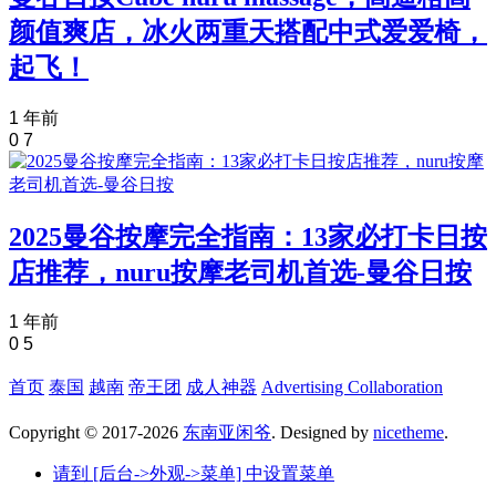
颜值爽店，冰火两重天搭配中式爱爱椅，
起飞！
1 年前
0
7
2025曼谷按摩完全指南：13家必打卡日按
店推荐，nuru按摩老司机首选-曼谷日按
1 年前
0
5
首页
泰国
越南
帝王团
成人神器
Advertising Collaboration
Copyright © 2017-2026
东南亚闲爷
. Designed by
nicetheme
.
请到 [后台->外观->菜单] 中设置菜单