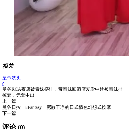
相关
皇帝洗头
0
曼谷RCA夜店被泰妹搭讪，带泰妹回酒店爱爱中途被泰妹扯
掉套，无套中出
上一篇
曼谷日按：8Fantasy，宽敞干净的日式情色幻想式按摩
下一篇
评论
(0)