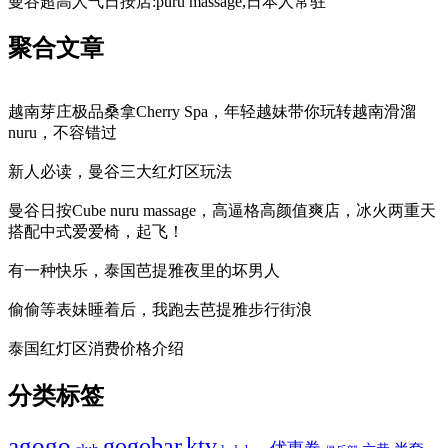
曼谷超高人气日按店:puru massage,日本人常驻
聚合文章
越南芽庄极品桑拿Cherry Spa，年轻越妹带你玩转越南滑溜
nuru，不容错过
新人必读，曼谷三大红灯区玩法
曼谷日按Cube nuru massage，高逼格高颜值爽店，冰火两重天
搭配中式爱爱椅，起飞！
有一种快乐，泰国芭提雅夜里的坏男人
偷偷等表妹睡着后，我跑去芭提雅步行街浪
泰国红灯区消费价格介绍
分类标签
agogo
gogobar
ktv