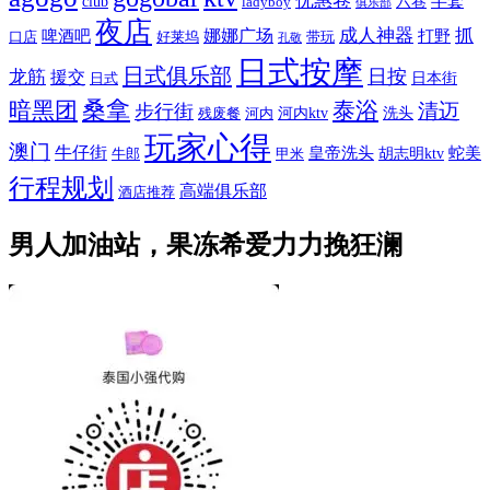
优惠卷
半套
club
六巷
ladyboy
俱乐部
夜店
娜娜广场
成人神器
抓
啤酒吧
打野
口店
好莱坞
带玩
孔敬
日式按摩
日式俱乐部
日按
龙筋
援交
日本街
日式
桑拿
暗黑团
泰浴
清迈
步行街
河内ktv
洗头
残废餐
河内
玩家心得
澳门
牛仔街
皇帝洗头
蛇美
胡志明ktv
牛郎
甲米
行程规划
高端俱乐部
酒店推荐
男人加油站，果冻希爱力力挽狂澜