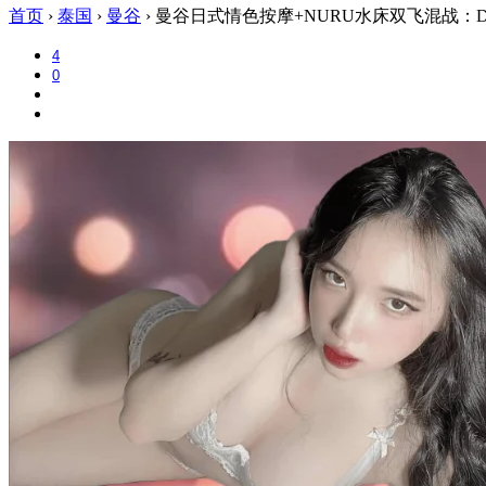
首页
›
泰国
›
曼谷
›
曼谷日式情色按摩+NURU水床双飞混战：Dozo 
4
0