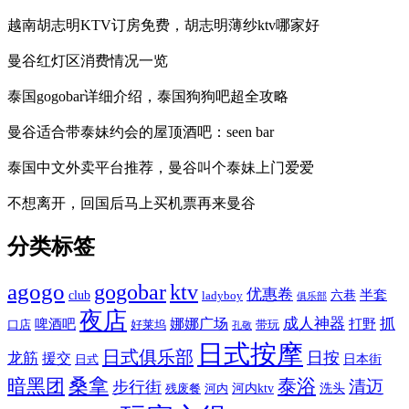
越南胡志明KTV订房免费，胡志明薄纱ktv哪家好
曼谷红灯区消费情况一览
泰国gogobar详细介绍，泰国狗狗吧超全攻略
曼谷适合带泰妹约会的屋顶酒吧：seen bar
泰国中文外卖平台推荐，曼谷叫个泰妹上门爱爱
不想离开，回国后马上买机票再来曼谷
分类标签
agogo
gogobar
ktv
优惠卷
半套
club
六巷
ladyboy
俱乐部
夜店
娜娜广场
成人神器
抓
啤酒吧
打野
口店
好莱坞
带玩
孔敬
日式按摩
日式俱乐部
日按
龙筋
援交
日本街
日式
桑拿
暗黑团
泰浴
清迈
步行街
河内ktv
洗头
残废餐
河内