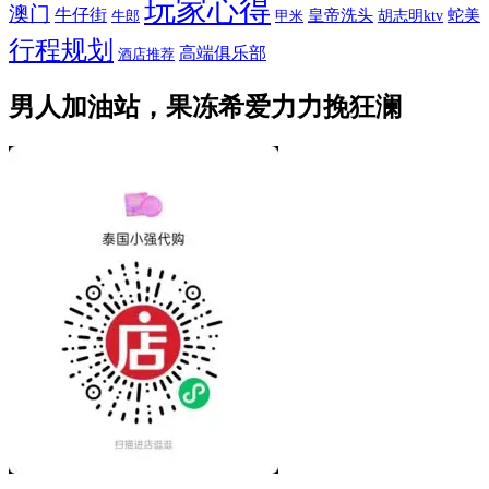
玩家心得
澳门
牛仔街
皇帝洗头
蛇美
胡志明ktv
牛郎
甲米
行程规划
高端俱乐部
酒店推荐
男人加油站，果冻希爱力力挽狂澜