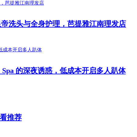
南皇帝洗头与全身护理，芭提雅江南理发店
e Spa 的深夜诱惑，低成本开启多人趴体
必看推荐