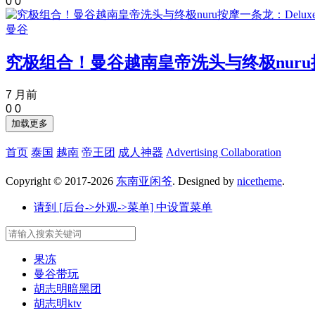
0
0
曼谷
究极组合！曼谷越南皇帝洗头与终极nuru按摩一
7 月前
0
0
加载更多
首页
泰国
越南
帝王团
成人神器
Advertising Collaboration
Copyright © 2017-2026
东南亚闲爷
. Designed by
nicetheme
.
请到 [后台->外观->菜单] 中设置菜单
果冻
曼谷带玩
胡志明暗黑团
胡志明ktv