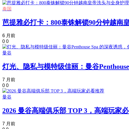
泰国
芭提雅必打卡：800泰铢解锁90分钟越
6 月前
0
0
曼谷
灯光、隐私与模特级佳丽：曼谷Penthous
7 月前
0
0
曼谷
2026 曼谷高端俱乐部 TOP 3，高端玩家
7 月前