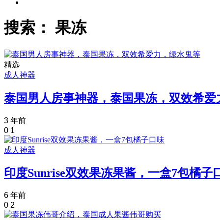
搜索： 果冻
精选
成人神器
泰国男人房事神器，泰国果冻，双效希爱
3 年前
0
1
成人神器
印度Sunrise双效果冻果酱，一盒7包橘子
6 年前
0
2