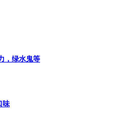
力，绿水鬼等
口味