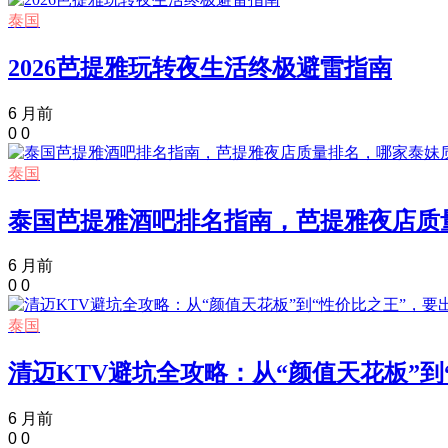
泰国
2026芭提雅玩转夜生活终极避雷指南
6 月前
0
0
泰国
泰国芭提雅酒吧排名指南，芭提雅夜店质
6 月前
0
0
泰国
清迈KTV避坑全攻略：从“颜值天花板”
6 月前
0
0