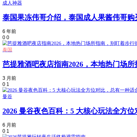
成人神器
泰国果冻伟哥介绍，泰国成人果酱伟哥购
6 年前
0
0
泰国
芭提雅酒吧夜店指南2026，本地热门场
3 月前
0
1
曼谷
2026 曼谷夜色百科：5 大核心玩法全
6 月前
0
1