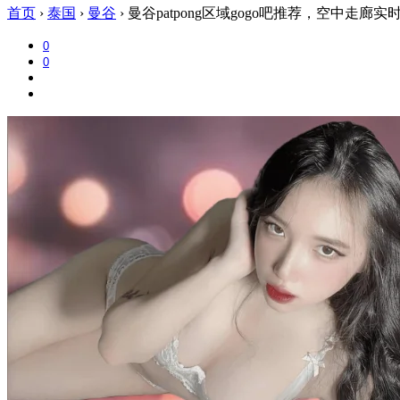
首页
›
泰国
›
曼谷
›
曼谷patpong区域gogo吧推荐，空中走廊实
0
0