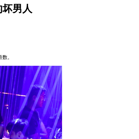
的坏男人
胜数。