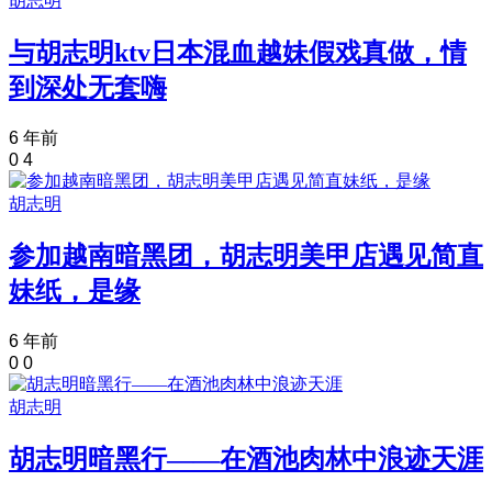
胡志明
与胡志明ktv日本混血越妹假戏真做，情
到深处无套嗨
6 年前
0
4
胡志明
参加越南暗黑团，胡志明美甲店遇见简直
妹纸，是缘
6 年前
0
0
胡志明
胡志明暗黑行——在酒池肉林中浪迹天涯