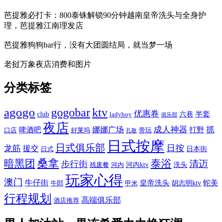
芭提雅必打卡：800泰铢解锁90分钟越南皇帝洗头与全身护
理，芭提雅江南理发店
芭提雅狗狗bar行，没有大团圆结局，就当梦一场
老挝万象夜店消费和图片
分类标签
agogo
gogobar
ktv
优惠卷
半套
club
六巷
ladyboy
俱乐部
夜店
娜娜广场
成人神器
抓
啤酒吧
打野
口店
好莱坞
带玩
孔敬
日式按摩
日式俱乐部
日按
龙筋
援交
日本街
日式
桑拿
暗黑团
泰浴
清迈
步行街
河内ktv
洗头
残废餐
河内
玩家心得
澳门
牛仔街
皇帝洗头
蛇美
胡志明ktv
牛郎
甲米
行程规划
高端俱乐部
酒店推荐