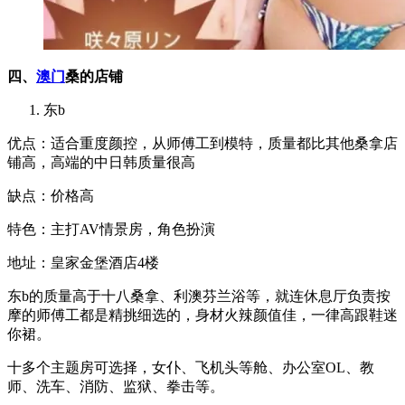
四、
澳门
桑的店铺
东b
优点：适合重度颜控，从师傅工到模特，质量都比其他桑拿店
铺高，高端的中日韩质量很高
缺点：价格高
特色：主打AV情景房，角色扮演
地址：皇家金堡酒店4楼
东b的质量高于十八桑拿、利澳芬兰浴等，就连休息厅负责按
摩的师傅工都是精挑细选的，身材火辣颜值佳，一律高跟鞋迷
你裙。
十多个主题房可选择，女仆、飞机头等舱、办公室OL、教
师、洗车、消防、监狱、拳击等。