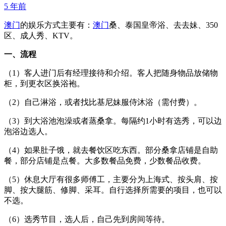
5 年前
澳门
的娱乐方式主要有：
澳门
桑、泰国皇帝浴、去去妹、350
区、成人秀、KTV。
一、流程
（1）客人进门后有经理接待和介绍。客人把随身物品放储物
柜，到更衣区换浴袍。
（2）自己淋浴，或者找比基尼妹服侍沐浴（需付费）。
（3）到大浴池泡澡或者蒸桑拿。每隔约1小时有选秀，可以边
泡浴边选人。
（4）如果肚子饿，就去餐饮区吃东西。部分桑拿店铺是自助
餐，部分店铺是点餐。大多数餐品免费，少数餐品收费。
（5）休息大厅有很多师傅工，主要分为上海式、按头肩、按
脚、按大腿筋、修脚、采耳。自行选择所需要的项目，也可以
不选。
（6）选秀节目，选人后，自己先到房间等待。