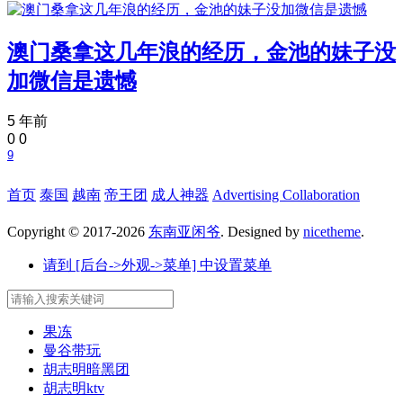
澳门桑拿这几年浪的经历，金池的妹子没
加微信是遗憾
5 年前
0
0
9
首页
泰国
越南
帝王团
成人神器
Advertising Collaboration
Copyright © 2017-2026
东南亚闲爷
. Designed by
nicetheme
.
请到 [后台->外观->菜单] 中设置菜单
果冻
曼谷带玩
胡志明暗黑团
胡志明ktv