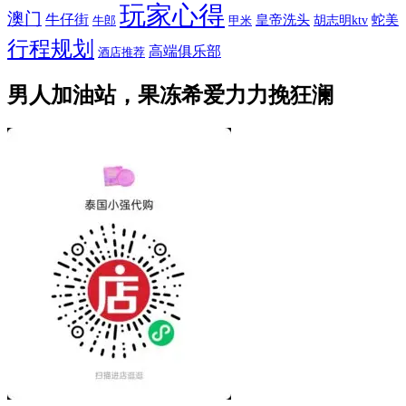
玩家心得
澳门
牛仔街
皇帝洗头
蛇美
胡志明ktv
牛郎
甲米
行程规划
高端俱乐部
酒店推荐
男人加油站，果冻希爱力力挽狂澜