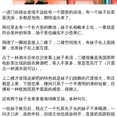
一进门你就会发现不远处有一个圆形的浴池，有一个妹子在里
面洗澡，全都是泡泡，都快溢出来了。
再往里走有一个长方形的舞池，妹子长相略本土化，一看就是
符合老外的审美，场子里也确实不少歪果仁。
我绕了一圈就直接上二楼了，二楼空间很大，有妹子在上面跳
舞，也有妹子在上面互摸。
点了一杯酒水后坐在沙发看上妹子表演，二楼很像是美国黑帮
电影里出现的脱衣舞酒吧，客人不算多，算是贵宾厅了（只需
点一杯酒水就可以）。
上二楼才发现这家吧的特色就是妹子们跳舞的尺度很大，而且
都是上果、下面也果，腰间只系了一个半透明的薄纱短裙，仿
佛有一种犹抱琵琶半遮面的感觉，很撩人。
还有两个妹子全果拿着海绵棒互抽，各种勾引。
一轮妹子换完后，我点了一个扎双丸子头的妹子下来喝酒，一
问才23岁，虽然年轻，但很主动也很放得开，直接把高跟鞋脱