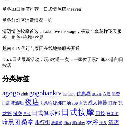
曼谷BJ口暴店推荐：日式情色店7heaven
曼谷红灯区消费情况一览
清迈情色按摩首选，Lola love massage，极致全套花样飞天服
务，角色+艳舞+丝足
越南KTV代订与泰国在线地接服务开通
Dozo日式最新活动：玩6次送一次，一家位于素坤逸33巷的日
按店
分类标签
agogo
gogobar
ktv
优惠卷
半套
club
六巷
ladyboy
俱乐部
夜店
娜娜广场
成人神器
抓
啤酒吧
打野
口店
好莱坞
带玩
孔敬
日式按摩
日式俱乐部
日按
龙筋
援交
日本街
日式
桑拿
暗黑团
泰浴
清迈
步行街
河内ktv
洗头
残废餐
河内